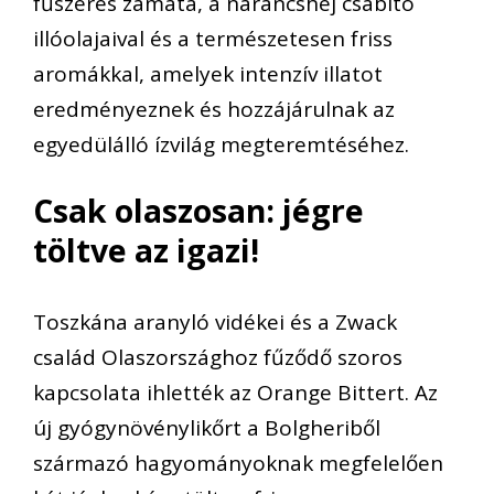
fűszeres zamata, a narancshéj csábító
illóolajaival és a természetesen friss
aromákkal, amelyek intenzív illatot
eredményeznek és hozzájárulnak az
egyedülálló ízvilág megteremtéséhez.
Csak olaszosan: jégre
töltve az igazi!
Toszkána aranyló vidékei és a Zwack
család Olaszországhoz fűződő szoros
kapcsolata ihlették az Orange Bittert. Az
új gyógynövénylikőrt a Bolgheriből
származó hagyományoknak megfelelően