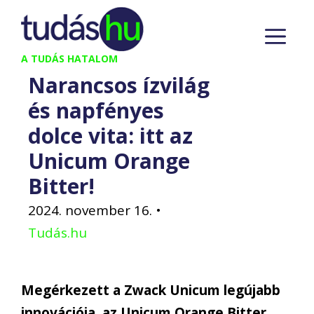
Kilépés
M
a
tartalomba
A TUDÁS HATALOM
Narancsos ízvilág
és napfényes
dolce vita: itt az
Unicum Orange
Bitter!
2024. november 16.
•
Tudás.hu
Megérkezett a Zwack Unicum legújabb
innovációja, az Unicum Orange Bitter,