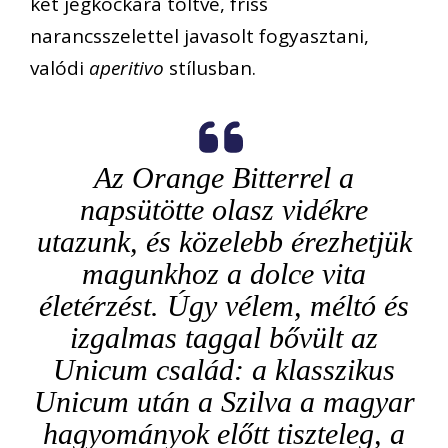
két jégkockára töltve, friss
narancsszelettel javasolt fogyasztani,
valódi
aperitivo
stílusban.
Az Orange Bitterrel a
napsütötte olasz vidékre
utazunk, és közelebb érezhetjük
magunkhoz a dolce vita
életérzést. Úgy vélem, méltó és
izgalmas taggal bővült az
Unicum család: a klasszikus
Unicum után a Szilva a magyar
hagyományok előtt tiszteleg, a