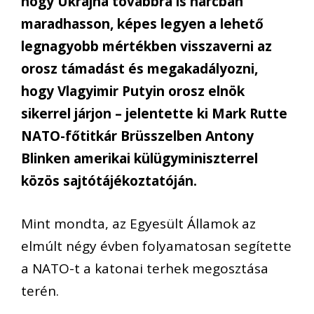
hogy Ukrajna továbbra is harcban
maradhasson, képes legyen a lehető
legnagyobb mértékben visszaverni az
orosz támadást és megakadályozni,
hogy Vlagyimir Putyin orosz elnök
sikerrel járjon – jelentette ki Mark Rutte
NATO-főtitkár Brüsszelben Antony
Blinken amerikai külügyminiszterrel
közös sajtótájékoztatóján.
Mint mondta, az Egyesült Államok az
elmúlt négy évben folyamatosan segítette
a NATO-t a katonai terhek megosztása
terén.