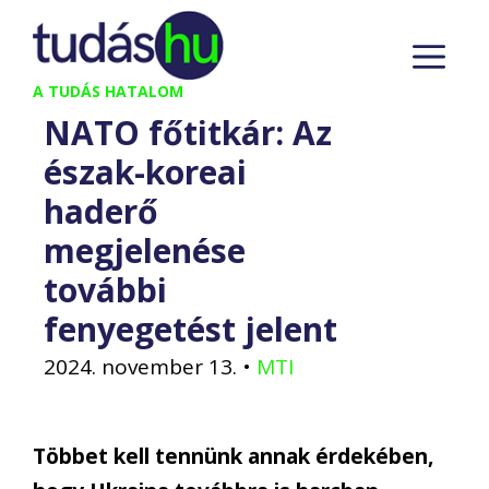
Kilépés
M
a
tartalomba
A TUDÁS HATALOM
NATO főtitkár: Az
észak-koreai
haderő
megjelenése
további
fenyegetést jelent
2024. november 13.
•
MTI
Többet kell tennünk annak érdekében,