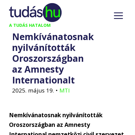
Kilépés
M
a
tartalomba
A TUDÁS HATALOM
Nemkívánatosnak
nyilvánították
Oroszországban
az Amnesty
Internationalt
2025. május 19.
•
MTI
Nemkívánatosnak nyilvánították
Oroszországban az Amnesty
International nemzetközi civil szervezet