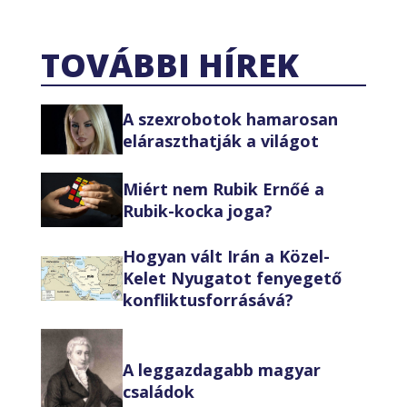
TOVÁBBI HÍREK
A szexrobotok hamarosan
eláraszthatják a világot
Miért nem Rubik Ernőé a
Rubik-kocka joga?
Hogyan vált Irán a Közel-
Kelet Nyugatot fenyegető
konfliktusforrásává?
A leggazdagabb magyar
családok