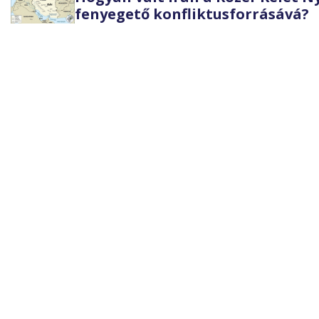
fenyegető konfliktusforrásává?