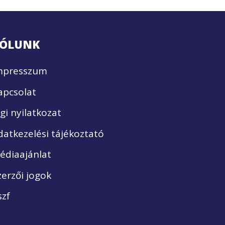
ÓLUNK
mpresszum
apcsolat
ogi nyilatkozat
datkezelési tájékoztató
édiaajánlat
zerzői jogok
szf