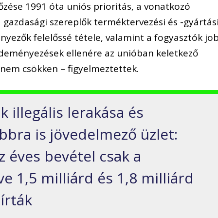
zése 1991 óta uniós prioritás, a vonatkozó
gazdasági szereplők terméktervezési és -gyártás
yezők felelőssé tétele, valamint a fogyasztók jo
zdeményezések ellenére az unióban keletkező
nem csökken – figyelmeztettek.
 illegális lerakása és
bra is jövedelmező üzlet:
z éves bevétel csak a
e 1,5 milliárd és 1,8 milliárd
írták