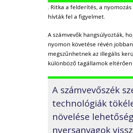
. Ritka a felderítés, a nyomozá
hívták fel a figyelmet.
A számvevők hangsúlyozták, hog
nyomon követése révén jobban 
megszűnhetnek az illegális kerü
különböző tagállamok eltérően 
A számvevőszék sze
technológiák tökéle
növelése lehetősége
nyersanyagok vissz