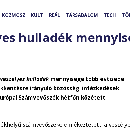
KOZMOSZ
KULT
REÁL
TÁRSADALOM
TECH
TÖ
yes hulladék mennyis
ő
veszélyes hulladék
mennyisége több évtizede
ökkentésre irányuló közösségi intézkedések
 Európai Számvevőszék hétfőn közétett
zékhelyű számvevőszéke emlékeztetett, a veszély