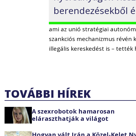
berendezésekből é
ami az unió stratégiai autonóm
szankciós mechanizmus révén ko
illegális kereskedést is – tették
TOVÁBBI HÍREK
A szexrobotok hamarosan
eláraszthatják a világot
Hogyan vált Irán a Közel-Kelet 