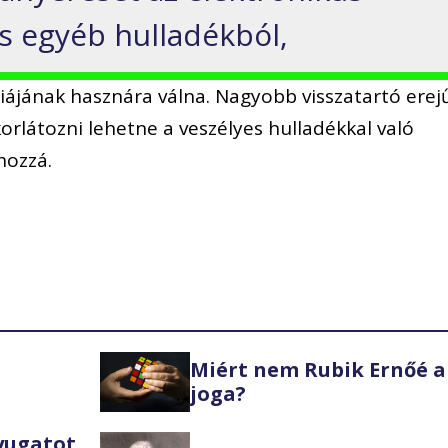
s egyéb hulladékból,
iájának hasznára válna. Nagyobb visszatartó erej
rlátozni lehetne a veszélyes hulladékkal való
 hozzá.
Miért nem Rubik Ernőé a
joga?
Nyugatot