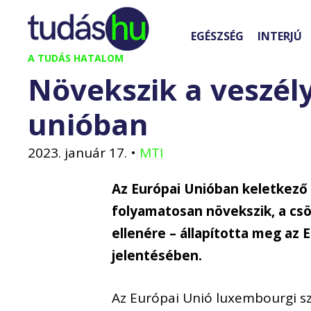
Kilépés
a
EGÉSZSÉG
INTERJÚ
tartalomba
A TUDÁS HATALOM
Növekszik a veszél
unióban
2023. január 17.
•
MTI
Az Európai Unióban keletkez
folyamatosan növekszik, a cs
ellenére – állapította meg az
jelentésében.
Az Európai Unió luxembourgi s