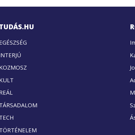
TUDÁS.HU
R
EGÉSZSÉG
I
INTERJÚ
K
KOZMOSZ
J
KULT
A
REÁL
M
TÁRSADALOM
S
TECH
Á
TÖRTÉNELEM