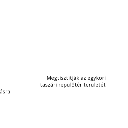
Megtisztítják az egykori
taszári repülőtér területét
tásra