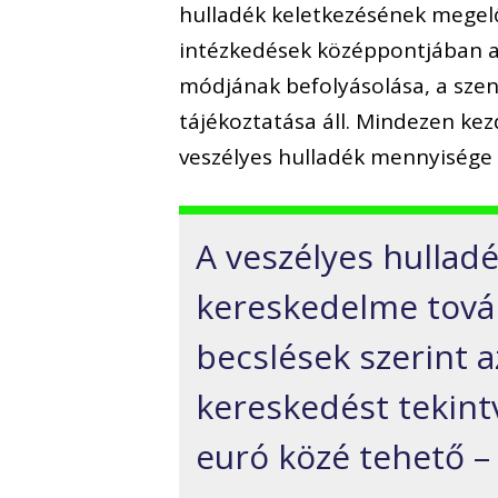
hulladék keletkezésének megelő
intézkedések középpontjában a 
módjának befolyásolása, a szenn
tájékoztatása áll. Mindezen ke
veszélyes hulladék mennyisége 
A veszélyes hulladék
kereskedelme továb
becslések szerint a
kereskedést tekintv
euró közé tehető – 