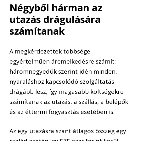
Négyből hárman az
utazás drágulására
számítanak
A megkérdezettek többsége
egyértelműen áremelkedésre számít:
háromnegyedük szerint idén minden,
nyaraláshoz kapcsolódó szolgáltatás
drágább lesz, így magasabb költségekre
számítanak az utazás, a szállás, a belépők
és az éttermi fogyasztás esetében is.
Az egy utazásra szánt átlagos összeg egy
család esetén így 575 ezer forint körül