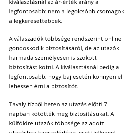
kiválasztásnál az ár-érték arány a
legfontosabb: nem a legolcsóbb csomagok
a legkeresettebbek.
A válaszadók többsége rendszerint online
gondoskodik biztosításáról, de az utazók
harmada személyesen is szokott
biztosítást kötni. A kiválasztásnál pedig a
legfontosabb, hogy baj esetén könnyen el
lehessen érni a biztosítót.
Tavaly tízből heten az utazás előtti 7
napban kötötték meg biztosításukat. A
külföldre utazók többsége az adott
utazáshoz kapcsolódóan, eseti jelleggel