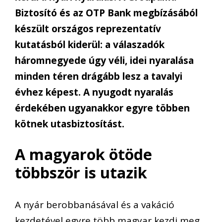
Biztosító és az OTP Bank megbízásából
készült országos reprezentatív
kutatásból kiderül: a válaszadók
háromnegyede úgy véli, idei nyaralása
minden téren drágább lesz a tavalyi
évhez képest. A nyugodt nyaralás
érdekében ugyanakkor egyre többen
kötnek utasbiztosítást.
A magyarok ötöde
többször is utazik
A nyár berobbanásával és a vakáció
kezdetével egyre több magyar kezdi meg