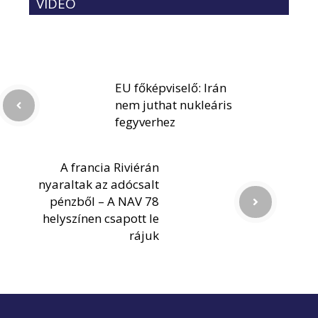
VIDEÓ
EU főképviselő: Irán
nem juthat nukleáris
fegyverhez
A francia Riviérán
nyaraltak az adócsalt
pénzből – A NAV 78
helyszínen csapott le
rájuk