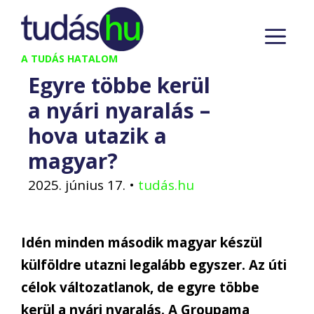
Kilépés
M
a
tartalomba
A TUDÁS HATALOM
Egyre többe kerül
a nyári nyaralás –
hova utazik a
magyar?
2025. június 17.
•
tudás.hu
Idén minden második magyar készül
külföldre utazni legalább egyszer. Az úti
célok változatlanok, de egyre többe
kerül a nyári nyaralás. A Groupama