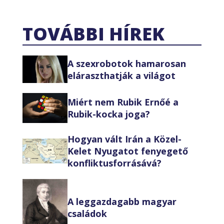
TOVÁBBI HÍREK
A szexrobotok hamarosan
eláraszthatják a világot
Miért nem Rubik Ernőé a
Rubik-kocka joga?
Hogyan vált Irán a Közel-
Kelet Nyugatot fenyegető
konfliktusforrásává?
A leggazdagabb magyar
családok