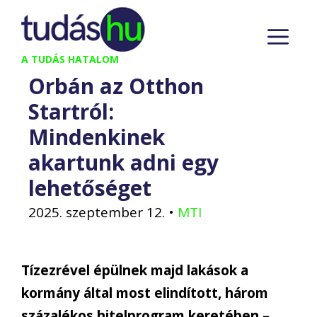
Kilépés
M
a
tartalomba
A TUDÁS HATALOM
Orbán az Otthon
Startról:
Mindenkinek
akartunk adni egy
lehetőséget
2025. szeptember 12.
•
MTI
Tízezrével épülnek majd lakások a
kormány által most elindított, három
százalékos hitelprogram keretében –