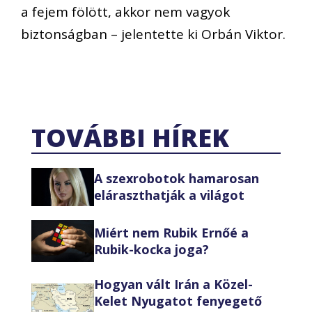
a fejem fölött, akkor nem vagyok
biztonságban – jelentette ki Orbán Viktor.
TOVÁBBI HÍREK
A szexrobotok hamarosan
eláraszthatják a világot
Miért nem Rubik Ernőé a
Rubik-kocka joga?
Hogyan vált Irán a Közel-
Kelet Nyugatot fenyegető