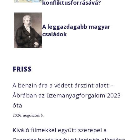
konfliktusforrásává?
A leggazdagabb magyar
családok
FRISS
A benzin ára a védett árszint alatt –
Ábrában az üzemanyagforgalom 2023
óta
2026. augusztus 6.
Kiváló filmekkel együtt szerepel a
Csendes barát az év öt legjobb alkotása