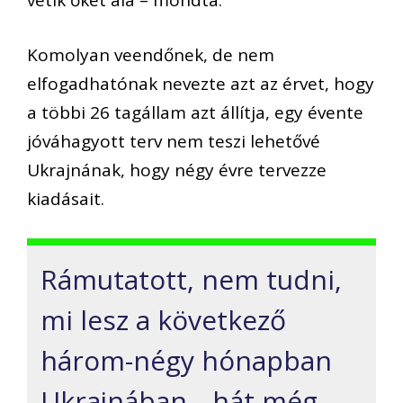
vetik őket alá – mondta.
Komolyan veendőnek, de nem
elfogadhatónak nevezte azt az érvet, hogy
a többi 26 tagállam azt állítja, egy évente
jóváhagyott terv nem teszi lehetővé
Ukrajnának, hogy négy évre tervezze
kiadásait.
Rámutatott, nem tudni,
mi lesz a következő
három-négy hónapban
Ukrajnában, „hát még