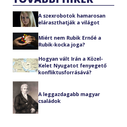
A szexrobotok hamarosan
eláraszthatják a világot
Miért nem Rubik Ernőé a
Rubik-kocka joga?
Hogyan vált Irán a Közel-
Kelet Nyugatot fenyegető
konfliktusforrásává?
A leggazdagabb magyar
családok