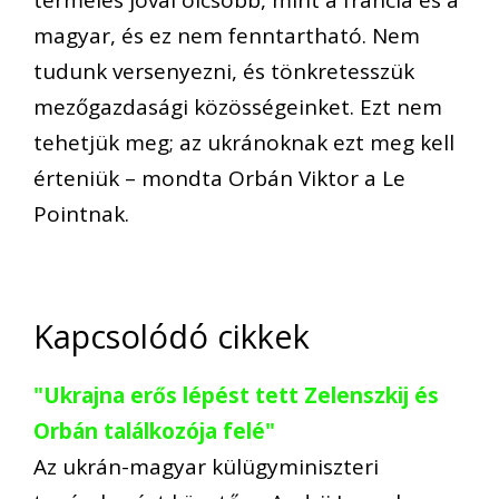
termelés jóval olcsóbb, mint a francia és a
magyar, és ez nem fenntartható. Nem
tudunk versenyezni, és tönkretesszük
mezőgazdasági közösségeinket. Ezt nem
tehetjük meg; az ukránoknak ezt meg kell
érteniük – mondta Orbán Viktor a Le
Pointnak.
Kapcsolódó cikkek
"Ukrajna erős lépést tett Zelenszkij és
Orbán találkozója felé"
Az ukrán-magyar külügyminiszteri