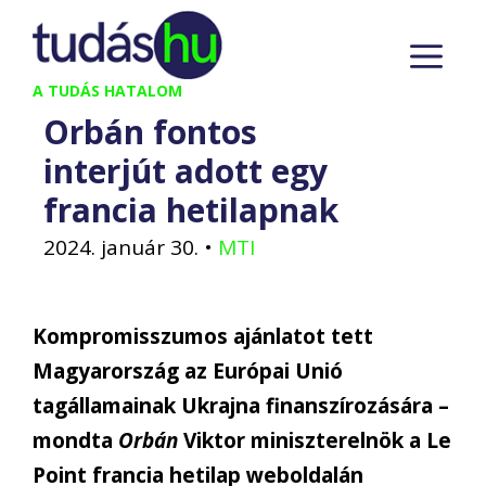
Kilépés
M
a
tartalomba
A TUDÁS HATALOM
Orbán fontos
interjút adott egy
francia hetilapnak
2024. január 30.
•
MTI
Kompromisszumos ajánlatot tett
Magyarország az Európai Unió
tagállamainak Ukrajna finanszírozására –
mondta
Orbán
Viktor miniszterelnök a Le
Point francia hetilap weboldalán