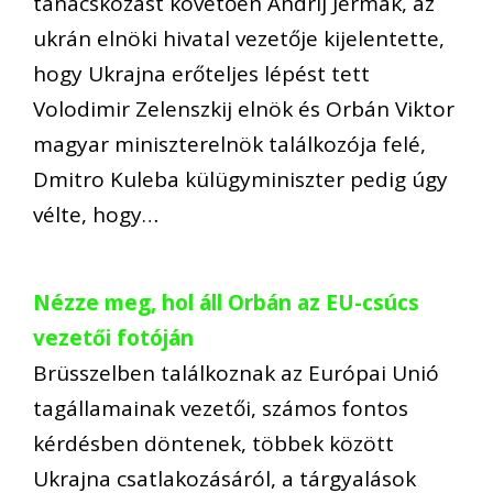
tanácskozást követően Andrij Jermak, az
ukrán elnöki hivatal vezetője kijelentette,
hogy Ukrajna erőteljes lépést tett
Volodimir Zelenszkij elnök és Orbán Viktor
magyar miniszterelnök találkozója felé,
Dmitro Kuleba külügyminiszter pedig úgy
vélte, hogy…
Nézze meg, hol áll Orbán az EU-csúcs
vezetői fotóján
Brüsszelben találkoznak az Európai Unió
tagállamainak vezetői, számos fontos
kérdésben döntenek, többek között
Ukrajna csatlakozásáról, a tárgyalások