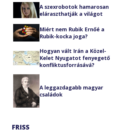
A szexrobotok hamarosan
eláraszthatják a világot
Miért nem Rubik Ernőé a
Rubik-kocka joga?
Hogyan vált Irán a Közel-
Kelet Nyugatot fenyegető
konfliktusforrásává?
A leggazdagabb magyar
családok
FRISS