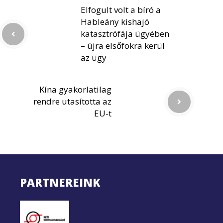
Elfogult volt a bíró a
Hableány kishajó
katasztrófája ügyében
– újra elsőfokra kerül
az ügy
Kína gyakorlatilag
rendre utasította az
EU-t
PARTNEREINK