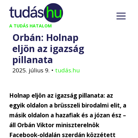
Kilépés
M
a
tartalomba
A TUDÁS HATALOM
Orbán: Holnap
eljön az igazság
pillanata
2025. július 9.
•
tudás.hu
Holnap eljön az igazság pillanata: az
egyik oldalon a brüsszeli birodalmi elit, a
másik oldalon a hazafiak és a józan ész –
áll Orbán Viktor miniszterelnök
Facebook-oldalán szerdán közzétett