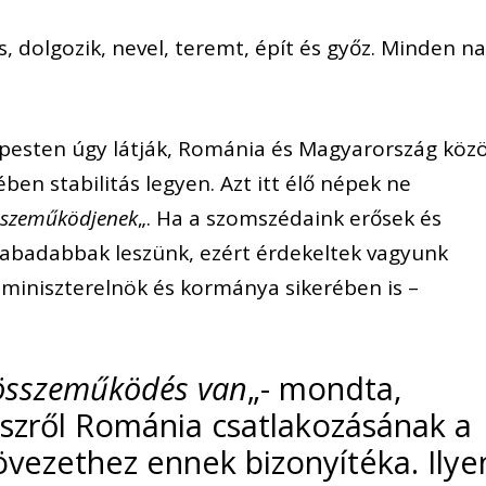
, dolgozik, nevel, teremt, épít és győz. Minden n
esten úgy látják, Románia és Magyarország köz
en stabilitás legyen. Azt itt élő népek ne
sszeműködjenek
„. Ha a szomszédaink erősek és
zabadabbak leszünk, ezért érdekeltek vagyunk
miniszterelnök és kormánya sikerében is –
 összeműködés van
„- mondta,
szről Románia csatlakozásának a
övezethez ennek bizonyítéka. Ilye