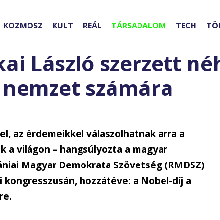
KOZMOSZ
KULT
REÁL
TÁRSADALOM
TECH
TÖ
ai László szerzett n
r nemzet számára
l, az érdemeikkel válaszolhatnak arra a
k a világon – hangsúlyozta a magyar
mániai Magyar Demokrata Szövetség (RMDSZ)
 kongresszusán, hozzátéve: a Nobel-díj a
re.