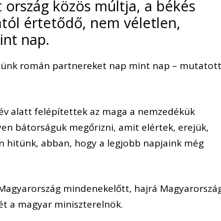
t ország közös múltja, a békés
ól értetődő, nem véletlen,
nt nap.
sünk román partnereket nap mint nap – mutatot
 év alatt felépítettek az maga a nemzedékük
yen bátorságuk megőrizni, amit elértek, erejük,
en hitünk, abban, hogy a legjobb napjaink még
 Magyarország mindenekelőtt, hajrá Magyarország
ét a magyar miniszterelnök.