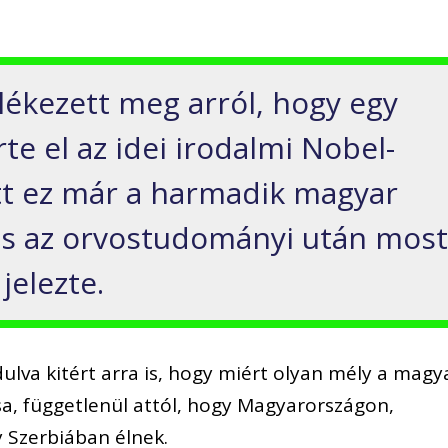
ékezett meg arról, hogy egy
e el az idei irodalmi Nobel-
att ez már a harmadik magyar
i és az orvostudományi után mos
 jelezte.
lva kitért arra is, hogy miért olyan mély a magy
a, függetlenül attól, hogy Magyarországon,
 Szerbiában élnek.