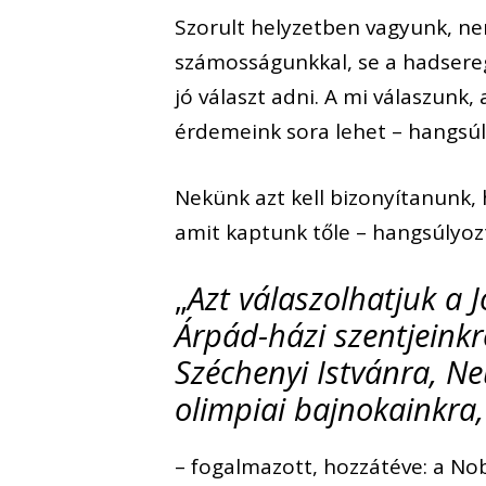
Szorult helyzetben vagyunk, ne
számosságunkkal, se a hadsere
jó választ adni. A mi válaszunk
érdemeink sora lehet – hangsúl
Nekünk azt kell bizonyítanunk,
amit kaptunk tőle – hangsúlyoz
„
Azt válaszolhatjuk a 
Árpád-házi szentjeinkr
Széchenyi Istvánra, N
olimpiai bajnokainkra,
– fogalmazott, hozzátéve: a Nob