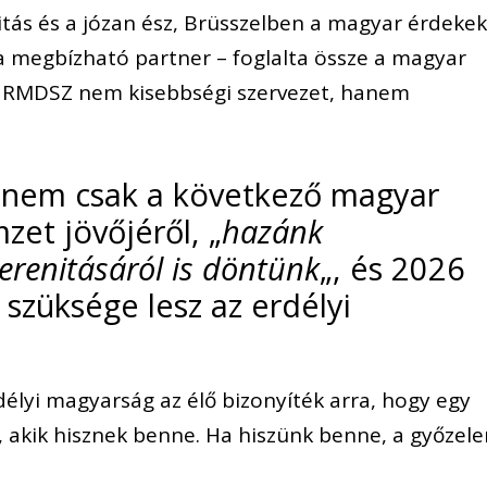
tás és a józan ész, Brüsszelben a magyar érdeke
a megbízható partner – foglalta össze a magyar
az RMDSZ nem kisebbségi szervezet, hanem
e nem csak a következő magyar
et jövőjéről, „
hazánk
erenitásáról is döntünk
„, és 2026
 szüksége lesz az erdélyi
élyi magyarság az élő bizonyíték arra, hogy egy
, akik hisznek benne. Ha hiszünk benne, a győzel