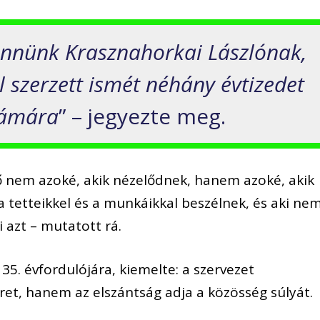
önnünk Krasznahorkai Lászlónak,
szerzett ismét néhány évtizedet
zámára
” – jegyezte meg.
ő nem azoké, akik nézelődnek, hanem azoké, akik
 a tetteikkel és a munkáikkal beszélnek, és aki ne
ti azt – mutatott rá.
5. évfordulójára, kiemelte: a szervezet
et, hanem az elszántság adja a közösség súlyát.