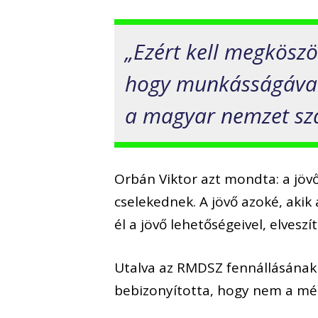
„Ezért kell megkösz
hogy munkásságával 
a magyar nemzet s
Orbán Viktor azt mondta: a jöv
cselekednek. A jövő azoké, akik
él a jövő lehetőségeivel, elveszí
Utalva az RMDSZ fennállásának 3
bebizonyította, hogy nem a mér