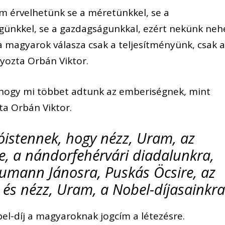
m érvelhetünk se a méretünkkel, se a
günkkel, se a gazdagságunkkal, ezért nekünk neh
, a magyarok válasza csak a teljesítményünk, csak 
yozta Orbán Viktor.
 hogy mi többet adtunk az emberiségnek, mint
ta Orbán Viktor.
Jóistennek, hogy nézz, Uram, az
e, a nándorfehérvári diadalunkra,
eumann Jánosra, Puskás Öcsire, az
 és nézz, Uram, a Nobel-díjasainkr
el-díj a magyaroknak jogcím a létezésre.