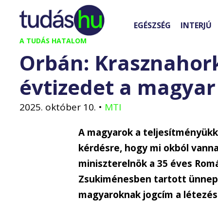
Kilépés
a
EGÉSZSÉG
INTERJÚ
tartalomba
A TUDÁS HATALOM
Orbán: Krasznahork
évtizedet a magya
2025. október 10.
•
MTI
A magyarok a teljesítményükke
kérdésre, hogy mi okból vanna
miniszterelnök a 35 éves Ro
Zsukiménesben tartott ünnepi
magyaroknak jogcím a létezés