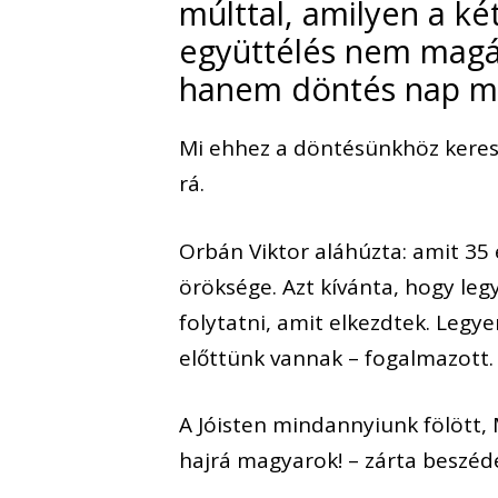
múlttal, amilyen a ké
együttélés nem magát
hanem döntés nap mi
Mi ehhez a döntésünkhöz kere
rá.
Orbán Viktor aláhúzta: amit 35
öröksége. Azt kívánta, hogy leg
folytatni, amit elkezdtek. Legy
előttünk vannak – fogalmazott.
A Jóisten mindannyiunk fölött,
hajrá magyarok! – zárta beszéd