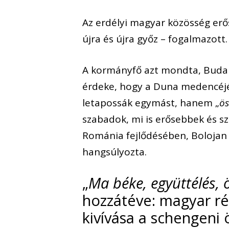
Az erdélyi magyar közösség erős
újra és újra győz – fogalmazott.
A kormányfő azt mondta, Budap
érdeke, hogy a Duna medencéjéb
letapossák egymást, hanem „
ö
szabadok, mi is erősebbek és s
Románia fejlődésében, Bolojan 
hangsúlyozta.
„
Ma béke, együttélés,
hozzátéve: magyar ré
kivívása a schengeni 