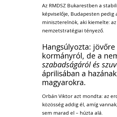
Az RMDSZ Bukarestben a stabili
képviselője, Budapesten pedig 
miniszterelnök, aki kiemelte: 
nemzetstratégiai tényező.
Hangsúlyozta: jövőr
kormányról, de a nemz
szabadságáról és szuv
áprilisában a hazának
magyarokra.
Orbán Viktor azt mondta: az erd
közösség addig él, amíg vannak
sem marad el – húzta alá.