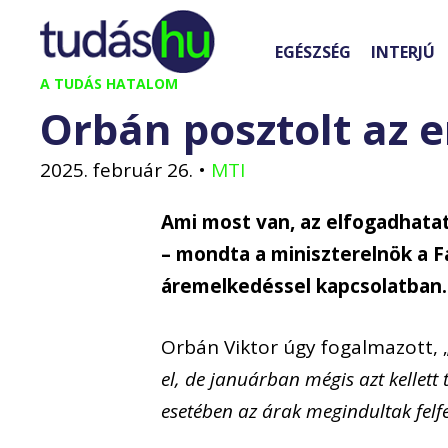
Kilépés
a
EGÉSZSÉG
INTERJÚ
tartalomba
A TUDÁS HATALOM
Orbán posztolt az e
2025. február 26.
•
MTI
Ami most van, az elfogadhata
– mondta a miniszterelnök a F
áremelkedéssel kapcsolatban.
Orbán Viktor úgy fogalmazott, 
el, de januárban mégis azt kellet
esetében az árak megindultak felf