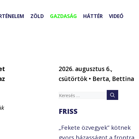
RTÉNELEM
ZÖLD
GAZDASÁG
HÁTTÉR
VIDEÓ
et
2026. augusztus 6.,
az
csütörtök • Berta, Bettina
Keresés:
ük
FRISS
„Fekete özvegyek” kötnek
gyors házasságot a frontra