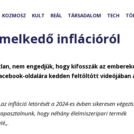
KOZMOSZ
KULT
REÁL
TÁRSADALOM
TECH
TÖ
melkedő inflációról
tlan, nem engedjük, hogy kifosszák az emberek
acebook-oldalára kedden feltöltött videójában 
„
az infláció letörését a 2024-es évben sikeresen végezt
t tapasztalnunk, hogy néhány élelmiszeripari termék
elé
„.