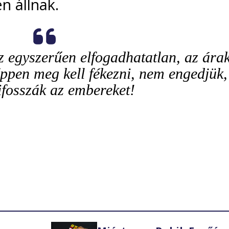
n állnak.
z egyszerűen elfogadhatatlan, az ára
ppen meg kell fékezni, nem engedjük,
ifosszák az embereket!