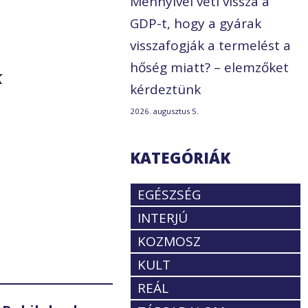
Mennyivel veti vissza a
GDP-t, hogy a gyárak
visszafogják a termelést a
hőség miatt? – elemzőket
k
kérdeztünk
2026. augusztus 5.
KATEGÓRIÁK
EGÉSZSÉG
INTERJÚ
KOZMOSZ
KULT
REÁL