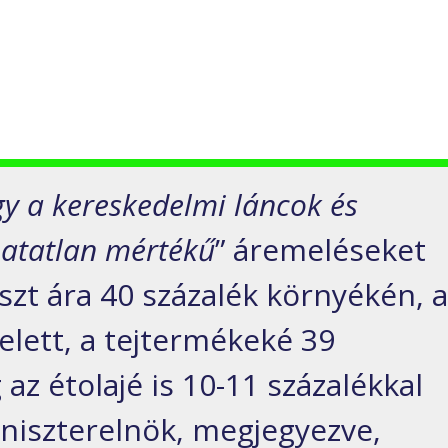
gy a kereskedelmi láncok és
hatatlan mértékű
” áremeléseket
iszt ára 40 százalék környékén, 
felett, a tejtermékeké 39
 az étolajé is 10-11 százalékkal
niszterelnök, megjegyezve,