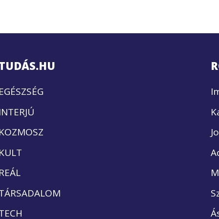
TUDÁS.HU
R
EGÉSZSÉG
I
INTERJÚ
K
KOZMOSZ
J
KULT
A
REÁL
M
TÁRSADALOM
S
TECH
Á