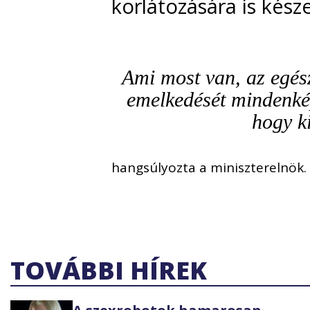
korlátozására is késze
Ami most van, az egés
emelkedését mindenké
hogy k
hangsúlyozta a miniszterelnök.
TOVÁBBI HÍREK