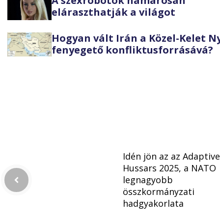
A szexrobotok hamarosan
eláraszthatják a világot
Hogyan vált Irán a Közel-Kelet 
fenyegető konfliktusforrásává?
Idén jön az az Adaptive
Hussars 2025, a NATO
legnagyobb
összkormányzati
hadgyakorlata