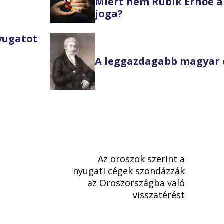
Miért nem Rubik Ernőé a
joga?
Nyugatot
A leggazdagabb magyar 
Az oroszok szerint a
nyugati cégek szondázzák
az Oroszországba való
visszatérést