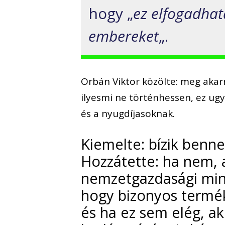
hogy „
ez elfogadhata
embereket
„.
Orbán Viktor közölte: meg akar
ilyesmi ne történhessen, ez ugy
és a nyugdíjasoknak.
Kiemelte: bízik benn
Hozzátette: ha nem,
nemzetgazdasági mini
hogy bizonyos termék
és ha ez sem elég, a