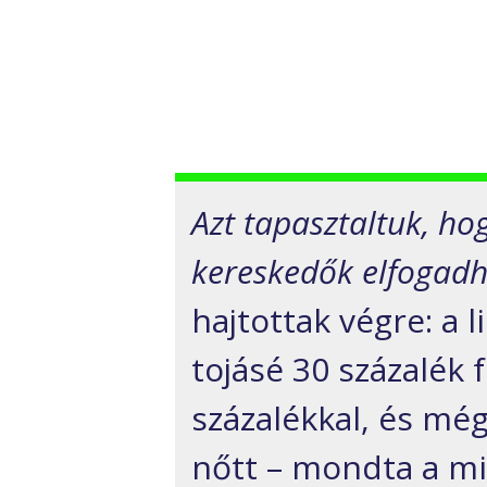
Azt tapasztaltuk, ho
kereskedők elfogad
hajtottak végre: a l
tojásé 30 százalék 
százalékkal, és még
nőtt – mondta a mi