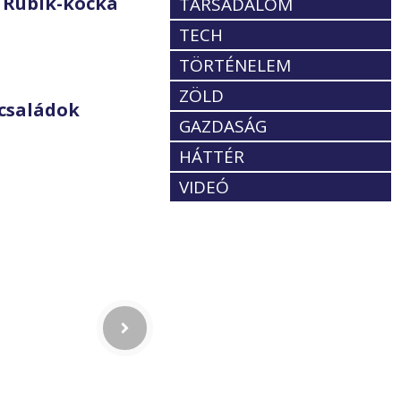
 Rubik-kocka
TÁRSADALOM
TECH
TÖRTÉNELEM
ZÖLD
családok
GAZDASÁG
HÁTTÉR
VIDEÓ