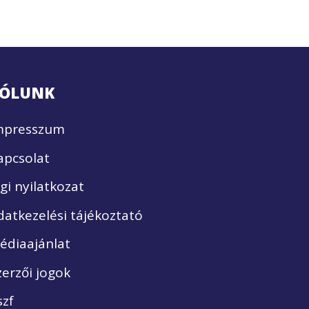
ÓLUNK
mpresszum
apcsolat
ogi nyilatkozat
datkezelési tájékoztató
édiaajánlat
zerzői jogok
szf