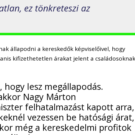
tlan, ez tönkreteszi az
nak állapodni a kereskedők képviselőivel, hogy
anis kifizethetetlen árakat jelent a családosokna
e, hogy lesz megállapodás.
 akkor Nagy Márton
szter felhatalmazást kapott arra,
eknél vezessen be hatósági árat,
kkor még a kereskedelmi profitok