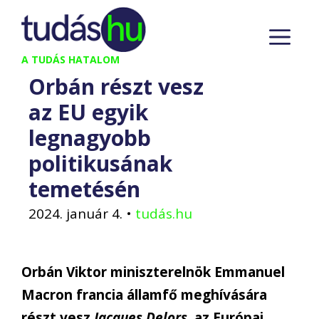
Kilépés
M
a
tartalomba
A TUDÁS HATALOM
Orbán részt vesz
az EU egyik
legnagyobb
politikusának
temetésén
2024. január 4.
•
tudás.hu
Orbán Viktor miniszterelnök Emmanuel
Macron francia államfő meghívására
részt vesz
Jacques Delors
, az Európai