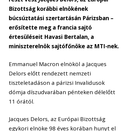
Bizottság korábbi elnökének
búcsúztatási szertartásán Párizsban –
erősítette meg a francia sajtó
értesüléseit Havasi Bertalan, a
miniszterelnök sajtófőnöke az MTI-nek.
Emmanuel Macron elnököl a Jacques
Delors előtt rendezett nemzeti
tiszteletadáson a párizsi Invalidusok
dómja díszudvarában pénteken délelőtt
11 órától.
Jacques Delors, az Európai Bizottság
egykori elnöke 98 éves korában hunyt el