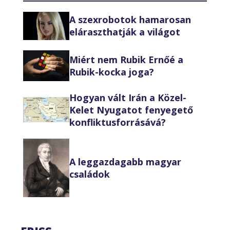
A szexrobotok hamarosan
eláraszthatják a világot
Miért nem Rubik Ernőé a
Rubik-kocka joga?
Hogyan vált Irán a Közel-
Kelet Nyugatot fenyegető
konfliktusforrásává?
A leggazdagabb magyar
családok