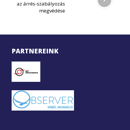
az árrés-szabályozás
megvédése
PARTNEREINK