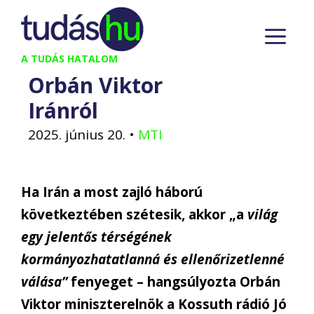
Kilépés
M
a
tartalomba
A TUDÁS HATALOM
Orbán Viktor
Iránról
2025. június 20.
•
MTI
Ha Irán a most zajló háború
következtében szétesik, akkor „a
világ
egy jelentős térségének
kormányozhatatlanná és ellenőrizetlenné
válása”
fenyeget – hangsúlyozta Orbán
Viktor miniszterelnök a Kossuth rádió Jó