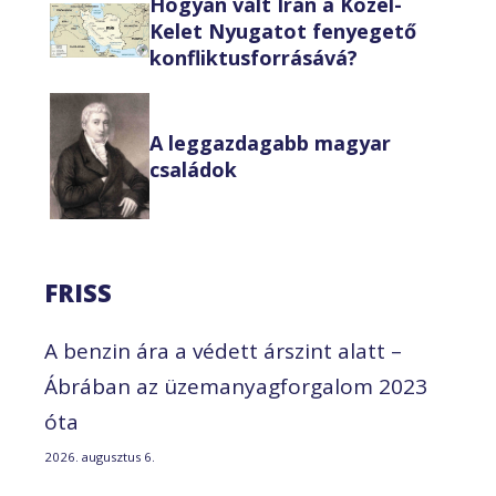
Hogyan vált Irán a Közel-
Kelet Nyugatot fenyegető
konfliktusforrásává?
A leggazdagabb magyar
családok
FRISS
A benzin ára a védett árszint alatt –
Ábrában az üzemanyagforgalom 2023
óta
2026. augusztus 6.