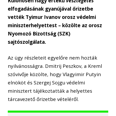
Különösen nagy értékű
vesztegetés
elfogadásának gyanújával őrizetbe
vették Tyimur Ivanov orosz védelmi
miniszterhelyettest – közölte az orosz
Nyomozó Bizottság (SZK)
sajtószolgálata.
Az ügy részleteit egyelőre nem hozták
nyilvánosságra. Dmitrij Peszkov, a Kreml
szóvivője közölte, hogy Vlagyimir Putyin
elnököt és Szergej Sojgu védelmi
minisztert tájékoztatták a helyettes
tárcavezető őrizetbe vételéről.