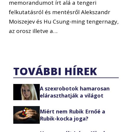
memorandumot írt alá a tengeri
felkutatásról és mentésről Alekszandr
Moiszejev és Hu Csung-ming tengernagy,
az orosz illetve a…
TOVÁBBI HÍREK
A szexrobotok hamarosan
eláraszthatják a világot
Miért nem Rubik Ernőé a
Rubik-kocka joga?