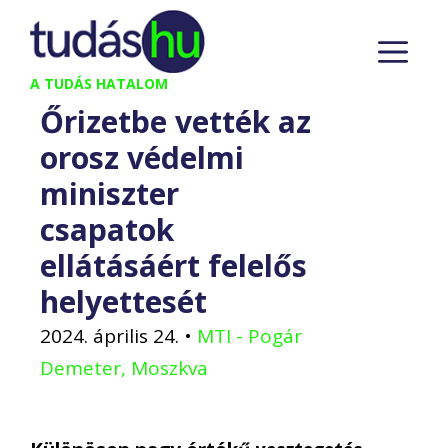
Kilépés
M
a
tartalomba
A TUDÁS HATALOM
Őrizetbe vették az
orosz védelmi
miniszter
csapatok
ellátásáért felelős
helyettesét
2024. április 24.
•
MTI - Pogár
Demeter, Moszkva