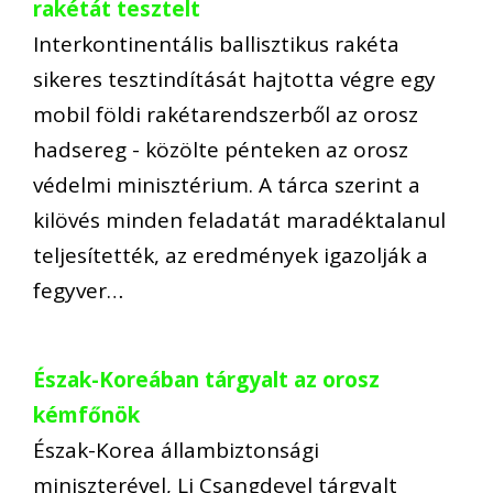
rakétát tesztelt
Interkontinentális ballisztikus rakéta
sikeres tesztindítását hajtotta végre egy
mobil földi rakétarendszerből az orosz
hadsereg - közölte pénteken az orosz
védelmi minisztérium. A tárca szerint a
kilövés minden feladatát maradéktalanul
teljesítették, az eredmények igazolják a
fegyver…
Észak-Koreában tárgyalt az orosz
kémfőnök
Észak-Korea állambiztonsági
miniszterével, Li Csangdevel tárgyalt