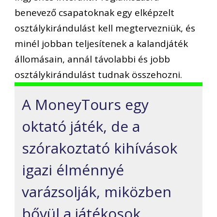
benevező csapatoknak egy elképzelt
osztálykirándulást kell megtervezniük, és
minél jobban teljesítenek a kalandjáték
állomásain, annál távolabbi és jobb
osztálykirándulást tudnak összehozni.
A MoneyTours egy
oktató játék, de a
szórakoztató kihívások
igazi élménnyé
varázsolják, miközben
bővül a játékosok