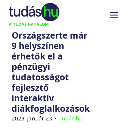
Kilépés
M
a
tartalomba
A TUDÁS HATALOM
Országszerte már
9 helyszínen
érhetők el a
pénzügyi
tudatosságot
fejlesztő
interaktív
diákfoglalkozások
2023. január 23.
•
Tudás.hu