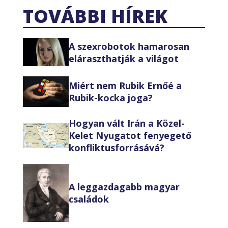
TOVÁBBI HÍREK
A szexrobotok hamarosan
eláraszthatják a világot
Miért nem Rubik Ernőé a
Rubik-kocka joga?
Hogyan vált Irán a Közel-
Kelet Nyugatot fenyegető
konfliktusforrásává?
A leggazdagabb magyar
családok