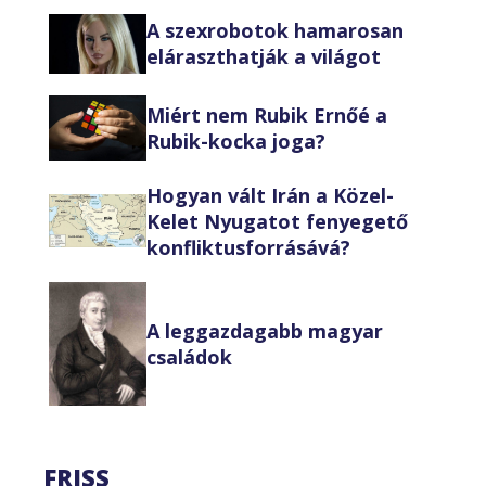
A szexrobotok hamarosan
eláraszthatják a világot
Miért nem Rubik Ernőé a
Rubik-kocka joga?
Hogyan vált Irán a Közel-
Kelet Nyugatot fenyegető
konfliktusforrásává?
A leggazdagabb magyar
családok
FRISS