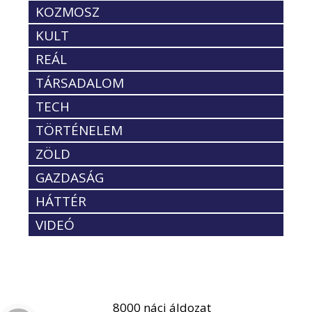
KOZMOSZ
KULT
REÁL
TÁRSADALOM
TECH
TÖRTÉNELEM
ZÖLD
GAZDASÁG
HÁTTÉR
VIDEÓ
8000 náci áldozat