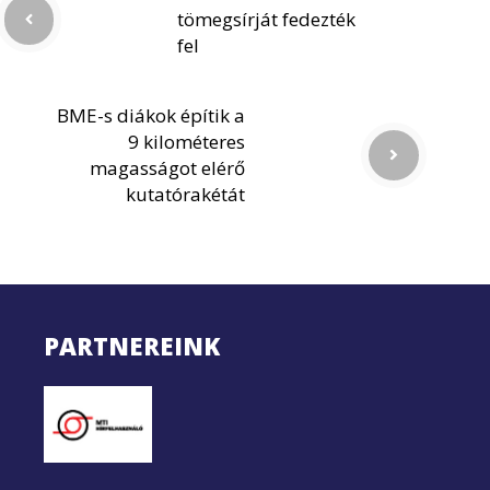
tömegsírját fedezték
fel
BME-s diákok építik a
9 kilométeres
magasságot elérő
kutatórakétát
PARTNEREINK