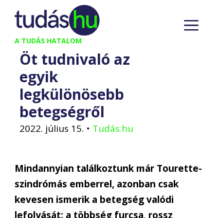
Kilépés
M
a
tartalomba
A TUDÁS HATALOM
Öt tudnivaló az
egyik
legkülönösebb
betegségről
2022. július 15.
•
Tudás.hu
Mindannyian találkoztunk már Tourette-
szindrómás emberrel, azonban csak
kevesen ismerik a betegség valódi
lefolyását: a többség furcsa, rossz