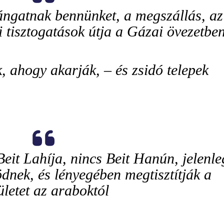
ángatnak bennünket, a megszállás, az
i tisztogatások útja a Gázai övezetben
k, ahogy akarják, – és zsidó telepek
Beit Lahíja, nincs Beit Hanún, jelenle
nek, és lényegében megtisztítják a
ületet az araboktól