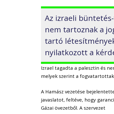
Az izraeli büntetés
nem tartoznak a jo
tartó létesítmény
nyilatkozott a kér
Izrael tagadta a palesztin és n
melyek szerint a fogvatartotta
A Hamász vezetése bejelentett
javaslatot, feltéve, hogy garanc
Gázai övezetből. A szervezet