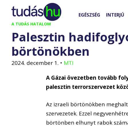
Kilépés
a
EGÉSZSÉG
INTERJÚ
tartalomba
A TUDÁS HATALOM
Palesztin hadifogly
börtönökben
2024. december 1.
•
MTI
A Gázai övezetben tovább foly
palesztin terrorszervezet közö
Az izraeli börtönökben meghalt 
szervezetek. Ezzel negyvenhétr
börtönben elhunyt rabok szám