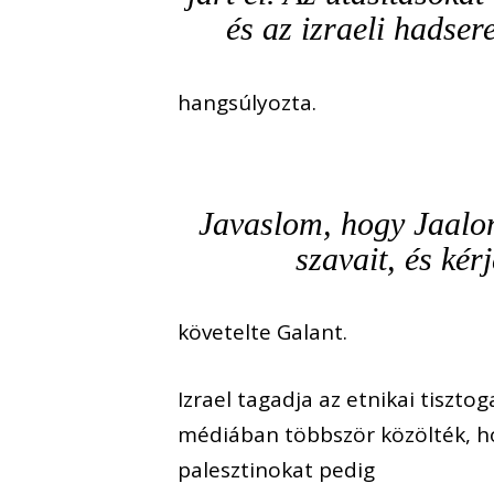
és az izraeli hadser
hangsúlyozta.
Javaslom, hogy Jaalon
szavait, és kér
követelte Galant.
Izrael tagadja az etnikai tisztog
médiában többször közölték, ho
palesztinokat pedig