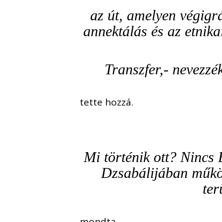
az út, amelyen végigr
annektálás és az etnika
Transzfer,- nevezzé
tette hozzá.
Mi történik ott? Nincs 
Dzsabálijában működ
ter
mondta.