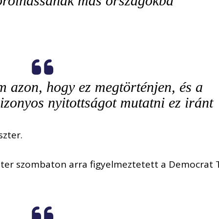
orolhassanak más országokba
azon, hogy ez megtörténjen, és a
izonyos nyitottságot mutatni ez iránt
szter.
zter szombaton arra figyelmeztetett a Democrat 