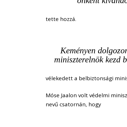
önként kivánd
tette hozzá.
Keményen dolgozom 
miniszterelnök kezd b
vélekedett a belbiztonsági mini
Móse Jaalon volt védelmi minis
nevű csatornán, hogy