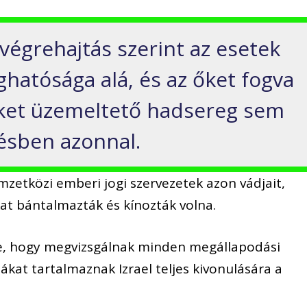
-végrehajtás szerint az esetek
ghatósága alá, és az őket fogva
eket üzemeltető hadsereg sem
désben azonnal.
emzetközi emberi jogi szervezetek azon vádjait,
kat bántalmazták és kínozták volna.
e, hogy megvizsgálnak minden megállapodási
iákat tartalmaznak Izrael teljes kivonulására a