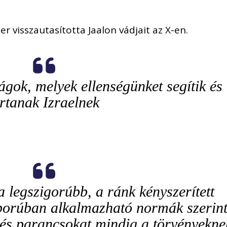
er visszautasította Jaalon vádjait az X-en.
gok, melyek ellenségünket segítik és
rtanak Izraelnek
a legszigorúbb, a ránk kényszerített
borúban alkalmazható normák szerin
t és parancsokat mindig a törvényekne