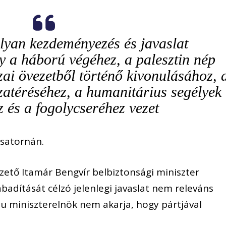
olyan kezdeményezés és javaslat
y a háború végéhez, a palesztin nép
ai övezetből történő kivonulásához, 
zatéréséhez, a humanitárius segélyek
 és a fogolycseréhez vezet
csatornán.
ezető Itamár Bengvír belbiztonsági miniszter
abadítását célzó jelenlegi javaslat nem releváns
 miniszterelnök nem akarja, hogy pártjával