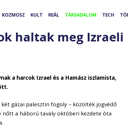
KOZMOSZ
KULT
REÁL
TÁRSADALOM
TECH
TÖ
ok haltak meg Izraeli
nak a harcok Izrael és a Hamász iszlamista,
tt.
két gázai palesztin fogoly – közölték jogvédő
e nőtt a háború tavaly októberi kezdete óta
a.