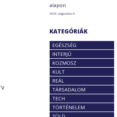
alapon
2026. augusztus 6.
KATEGÓRIÁK
EGÉSZSÉG
INTERJÚ
KOZMOSZ
KULT
REÁL
TV
TÁRSADALOM
TECH
TÖRTÉNELEM
ZÖLD