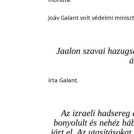
Joáv Galant volt védelmi miniszt
Jaalon szavai hazugsá
á
írta Galant.
Az izraeli hadsereg 
bonyolult és nehéz há
járt el. Az utasításoka