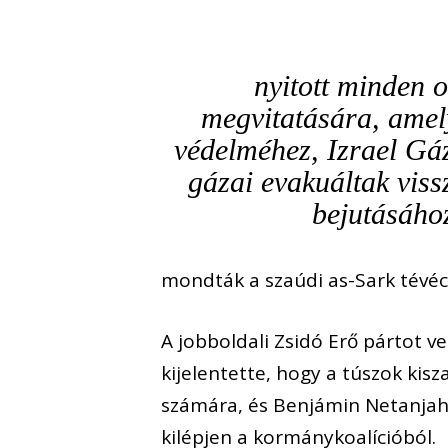
nyitott minden 
megvitatására, amel
védelméhez, Izrael Gáz
gázai evakuáltak viss
bejutásához
mondták a szaúdi as-Sark tévé
A jobboldali Zsidó Erő pártot v
kijelentette, hogy a túszok kisz
számára, és Benjámin Netanjahu
kilépjen a kormánykoalícióból.