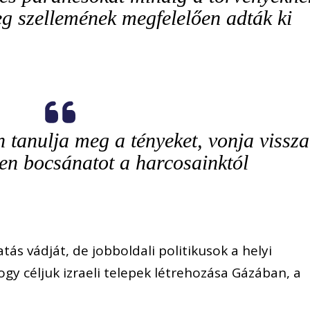
eg szellemének megfelelően adták ki
 tanulja meg a tényeket, vonja vissza
jen bocsánatot a harcosainktól
atás vádját, de jobboldali politikusok a helyi
gy céljuk izraeli telepek létrehozása Gázában, a