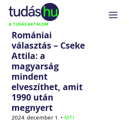
Kilépés
M
a
tartalomba
A TUDÁS HATALOM
Romániai
választás – Cseke
Attila: a
magyarság
mindent
elveszíthet, amit
1990 után
megnyert
2024. december 1.
•
MTI