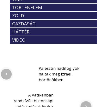
TÖRTÉNELEM
ZÖLD
GAZDASÁG
HÁTTÉR
VIDEÓ
Palesztin hadifoglyok
haltak meg Izraeli
börtönökben
A Vatikánban
rendkívüli biztonsági
intézkedések léptek