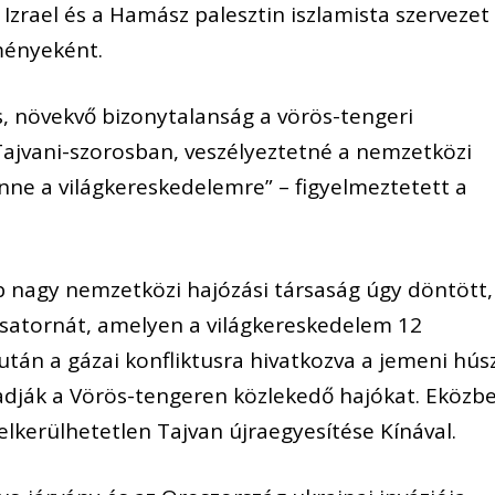
 Izrael és a Hamász palesztin iszlamista szervezet
ményeként.
s, növekvő bizonytalanság a vörös-tengeri
Tajvani-szorosban, veszélyeztetné a nemzetközi
lenne a világkereskedelemre” – figyelmeztetett a
 nagy nemzetközi hajózási társaság úgy döntött,
-csatornát, amelyen a világkereskedelem 12
után a gázai konfliktusra hivatkozva a jemeni hús
ják a Vörös-tengeren közlekedő hajókat. Eközb
 elkerülhetetlen Tajvan újraegyesítése Kínával.