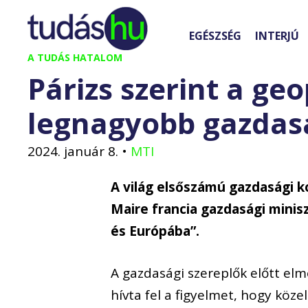
Kilépés
a
EGÉSZSÉG
INTERJÚ
tartalomba
A TUDÁS HATALOM
Párizs szerint a geo
legnagyobb gazdas
2024. január 8.
•
MTI
A világ elsőszámú gazdasági 
Maire francia gazdasági minisz
és Európába”.
A gazdasági szereplők előtt el
hívta fel a figyelmet, hogy köze