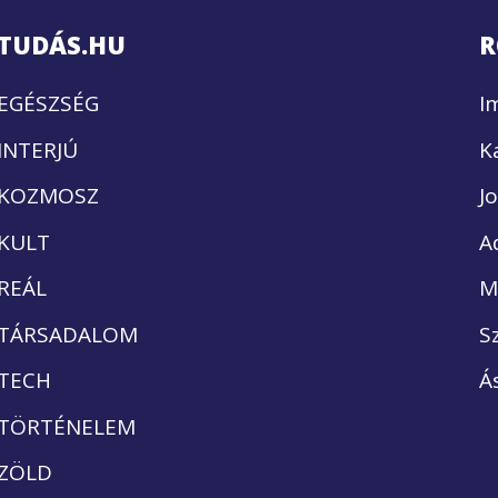
TUDÁS.HU
R
EGÉSZSÉG
I
INTERJÚ
K
KOZMOSZ
J
KULT
A
REÁL
M
TÁRSADALOM
S
TECH
Á
TÖRTÉNELEM
ZÖLD