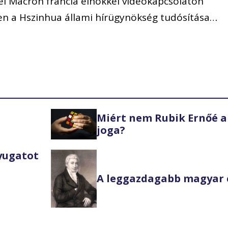
l Macron francia elnökkel videokapcsolaton
sen a Hszinhua állami hírügynökség tudósítása…
Miért nem Rubik Ernőé a
joga?
Nyugatot
A leggazdagabb magyar 