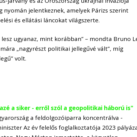
rus-járvány és az Oroszország ukrajnai inváziója
ság nyomán jelentkeznek, amelyek Párizs szerint
ési és ellátási láncokat világszerte.
m lesz ugyanaz, mint korábban” – mondta Bruno L
 mára „nagyrészt politikai jellegűvé vált”, míg
egű” volt.
zé a siker - erről szól a geopolitikai háború is"
gyarország a feldolgozóiparra koncentrálva -
niszter Az év felelős foglalkoztatója 2023 pályáz