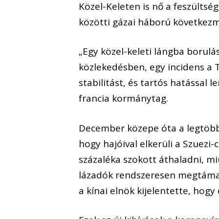
Közel-Keleten is nő a feszültség
közötti gázai háború következ
„Egy közel-keleti lángba borulá
közlekedésben, egy incidens a 
stabilitást, és tartós hatással 
francia kormánytag.
December közepe óta a legtöbb
hogy hajóival elkerüli a Szuezi
százaléka szokott áthaladni, mi
lázadók rendszeresen megtámad
a kínai elnök kijelentette, hogy