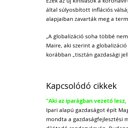
Ezek az új kihívások a koronaví
által súlyosbított inflációs vál
alapjaiban zavarták meg a termel
„A globalizáció soha többé ne
Maire, aki szerint a globalizáció
korábban „tisztán gazdasági jell
Kapcsolódó cikkek
"Aki az iparágban vezető lesz, a
Ipari alapú gazdaságot épít Ma
mondta a gazdaságfejlesztési mi