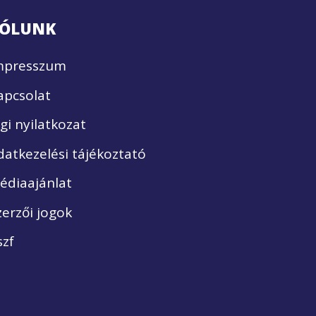
ÓLUNK
mpresszum
apcsolat
ogi nyilatkozat
datkezelési tájékoztató
édiaajánlat
zerzői jogok
szf