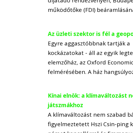
díjátadó rendezvényén, Budape
működőtőke (FDI) beáramlásán
Az üzleti szektor is fél a geo
Egyre aggasztóbbnak tartják a gl
kockázatokat - áll az egyik leg
elemzőház, az Oxford Economics
felmérésében. A ház hangsúlyoz
Kínai elnök: a klímaváltozást 
játszmákhoz
A klímaváltozást nem szabad bá
figyelmeztetett Hszi Csin-ping