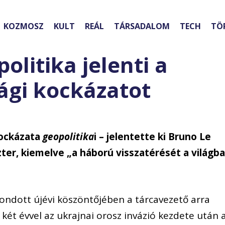
KOZMOSZ
KULT
REÁL
TÁRSADALOM
TECH
TÖ
politika jelenti a
ági kockázatot
kockázata
geopolitika
i – jelentette ki Bruno Le
ter, kiemelve „a háború visszatérését a világb
mondott újévi köszöntőjében a tárcavezető arra
l két évvel az ukrajnai orosz invázió kezdete után 