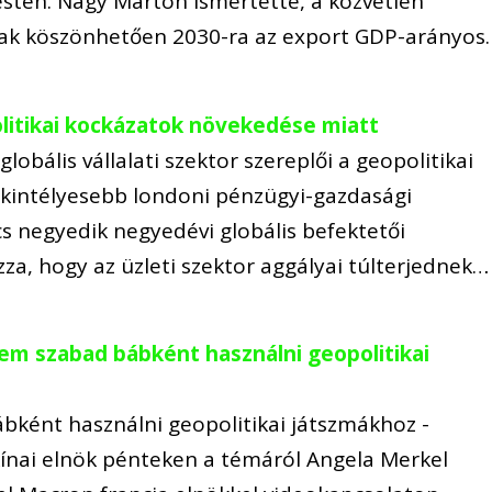
sten. Nagy Márton ismertette, a közvetlen
ak köszönhetően 2030-ra az export GDP-arányos
politikai kockázatok növekedése miatt
obális vállalati szektor szereplői a geopolitikai
tekintélyesebb londoni pénzügyi-gazdasági
 negyedik negyedévi globális befektetői
za, hogy az üzleti szektor aggályai túlterjednek…
nem szabad bábként használni geopolitikai
bként használni geopolitikai játszmákhoz -
 kínai elnök pénteken a témáról Angela Merkel