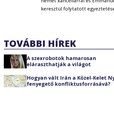
német kancellárral és Emmanue
keresztül folytatott egyezteté
TOVÁBBI HÍREK
A szexrobotok hamarosan
eláraszthatják a világot
Hogyan vált Irán a Közel-Kelet 
fenyegető konfliktusforrásává?