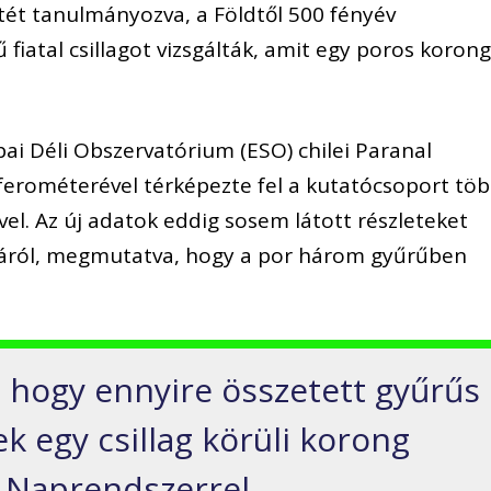
ét tanulmányozva, a Földtől 500 fényév
 fiatal csillagot vizsgálták, amit egy poros koron
ópai Déli Obszervatórium (ESO) chilei Paranal
ferométerével térképezte fel a kutatócsoport tö
. Az új adatok eddig sosem látott részleteket
ójáról, megmutatva, hogy a por három gyűrűben
, hogy ennyire összetett gyűrűs
ek egy csillag körüli korong
A Naprendszerrel