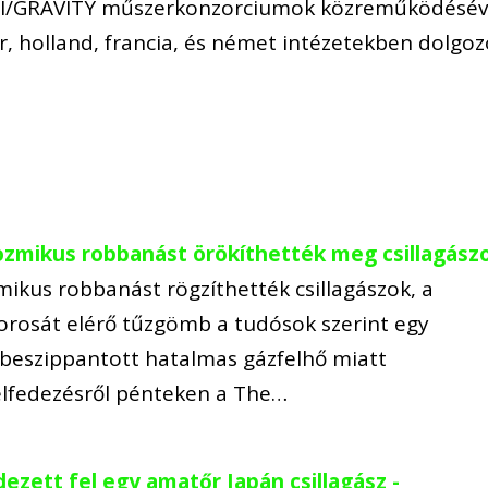
TI/GRAVITY műszerkonzorciumok közreműködésév
r, holland, francia, és német intézetekben dolgo
ozmikus robbanást örökíthették meg csillagász
mikus robbanást rögzíthették csillagászok, a
rosát elérő tűzgömb a tudósok szerint egy
l beszippantott hatalmas gázfelhő miatt
felfedezésről pénteken a The…
ezett fel egy amatőr Japán csillagász -