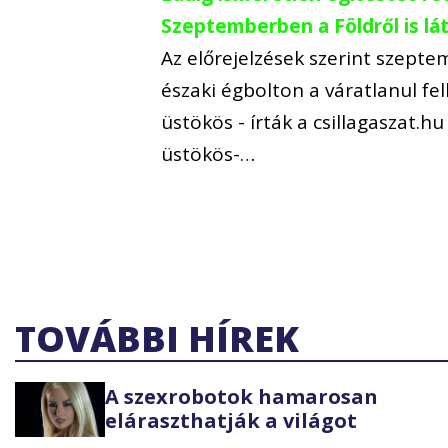
Szeptemberben a Földről is lá
Az előrejelzések szerint szept
északi égbolton a váratlanul fe
üstökös - írták a csillagaszat.h
üstökös-…
TOVÁBBI HÍREK
A szexrobotok hamarosan
eláraszthatják a világot