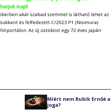
thatjuk majd
emberben akár szabad szemmel is látható lehet az
lbukkant és felfedezett C/2023 P1 (Nisimura)
u hírportálon. Az új üstököst egy 72 éves japán
Miért nem Rubik Ernőé a
joga?