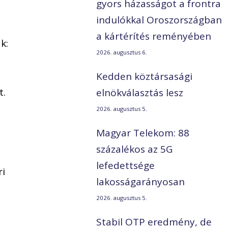
gyors házasságot a frontra
indulókkal Oroszországban
a kártérítés reményében
k:
2026. augusztus 6.
Kedden köztársasági
t.
elnökválasztás lesz
2026. augusztus 5.
Magyar Telekom: 88
.
százalékos az 5G
lefedettsége
ri
lakosságarányosan
2026. augusztus 5.
g
Stabil OTP eredmény, de