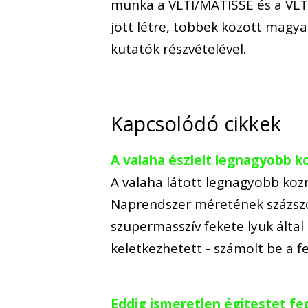
munka a VLTI/MATISSE és a VL
jött létre, többek között magya
kutatók részvételével.
Kapcsolódó cikkek
A valaha észlelt legnagyobb k
A valaha látott legnagyobb koz
Naprendszer méretének százszo
szupermasszív fekete lyuk álta
keletkezhetett - számolt be a 
Eddig ismeretlen égitestet fed