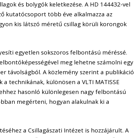
sillagok és bolygók keletkezése. A HD 144432-vel
ző kutatócsoport több éve alkalmazza az
gyon kis látszó méretű csillag körüli korongok
gyesíti egyetlen sokszoros felbontású méréssé.
 felbontóképességével meg lehetne számolni egy
er távolságból. A közlemény szerint a publikáció
ek a technikának, különösen a VLTI MATISSE
i ehhez hasonló különlegesen nagy felbontású
jobban megérteni, hogyan alakulnak ki a
éhez a Csillagászati Intézet is hozzájárult. A