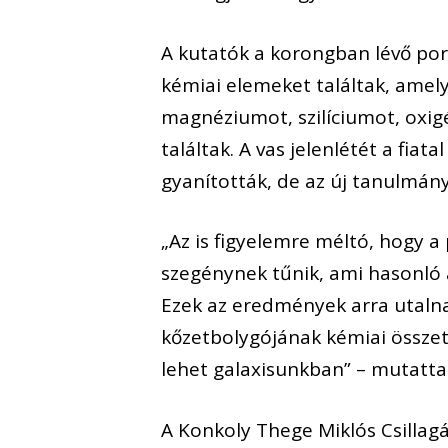
A kutatók a korongban lévő por
kémiai elemeket találtak, amel
magnéziumot, szilíciumot, oxigén
találtak. A vas jelenlétét a fia
gyanították, de az új tanulmány
„Az is figyelemre méltó, hogy 
szegénynek tűnik, ami hasonló a
Ezek az eredmények arra utalna
kőzetbolygójának kémiai össze
lehet galaxisunkban” – mutattak
A Konkoly Thege Miklós Csillagá