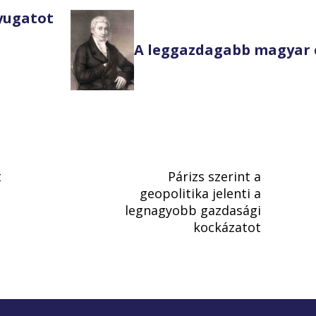
Nyugatot
A leggazdagabb magyar 
t
Párizs szerint a
geopolitika jelenti a
legnagyobb gazdasági
kockázatot