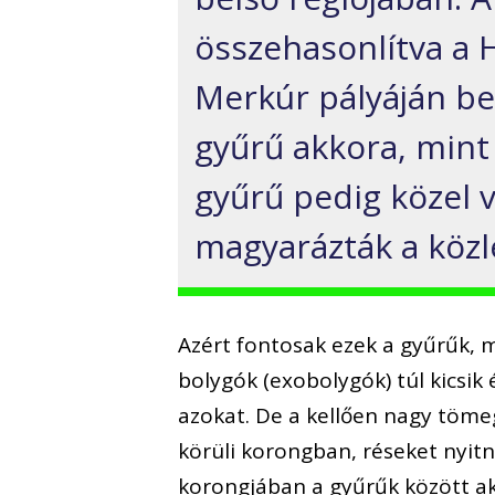
összehasonlítva a 
Merkúr pályáján be
gyűrű akkora, mint
gyűrű pedig közel v
magyarázták a köz
Azért fontosak ezek a gyűrűk, 
bolygók (exobolygók) túl kicsik
azokat. De a kellően nagy tömeg
körüli korongban, réseket nyit
korongjában a gyűrűk között ak