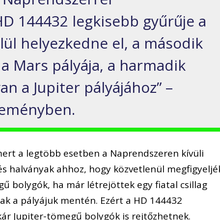
HD 144432 legkisebb gyűrűje a
lül helyezkedne el, a második
 a Mars pályája, a harmadik
an a Jupiter pályájához” –
leményben.
mert a legtöbb esetben a Naprendszeren kívüli
 és halványak ahhoz, hogy közvetlenül megfigyeljé
ű bolygók, ha már létrejöttek egy fiatal csillag
nak a pályájuk mentén. Ezért a HD 144432
ár Jupiter-tömegű bolygók is rejtőzhetnek.