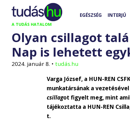
Kilépés
a
EGÉSZSÉG
INTERJÚ
tartalomba
A TUDÁS HATALOM
Olyan csillagot tal
Nap is lehetett egy
2024. január 8.
•
tudás.hu
Varga József, a HUN-REN CSFK 
munkatársának a vezetésével 
csillag
ot figyelt meg, mint ami
tájékoztatta a HUN-REN Csill
t.