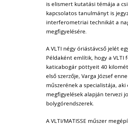
is elismert kutatási témája a c
kapcsolatos tanulmányt is jegy
interferometriai technikát a na
megfigyelésére.
A VLTI négy óriástávcső jelét e
Példaként említik, hogy a VLTI
katicabogár pöttyeit 40 kilomét
első szerzője, Varga József enn
műszerének a specialistája, ak
megfigyelések alapján tervezi 
bolygórendszerek.
A VLTI/MATISSE műszer megépítés