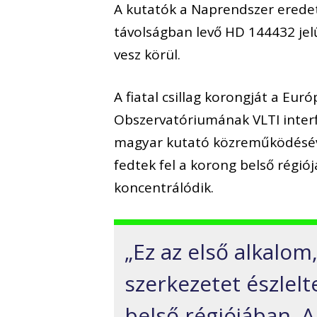
A kutatók a Naprendszer eredet
távolságban levő HD 144432 jelű
vesz körül.
A fiatal csillag korongját a Eur
Obszervatóriumának VLTI inter
magyar kutató közreműködésével
fedtek fel a korong belső régi
koncentrálódik.
„Ez az első alkalom
szerkezetet észlelt
belső régiójában. 