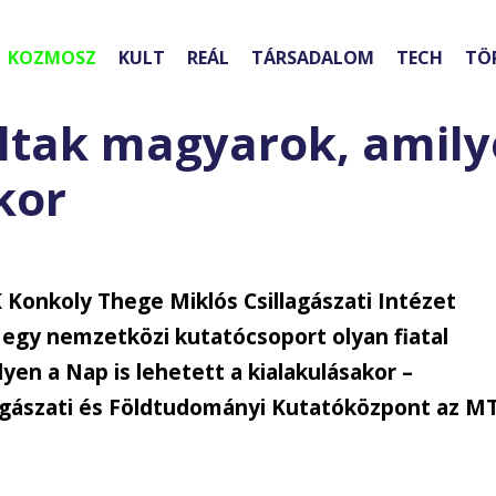
KOZMOSZ
KULT
REÁL
TÁRSADALOM
TECH
TÖ
áltak magyarok, amily
kor
Konkoly Thege Miklós Csillagászati Intézet
egy nemzetközi kutatócsoport olyan fiatal
lyen a Nap is lehetett a kialakulásakor –
agászati és Földtudományi Kutatóközpont az MT