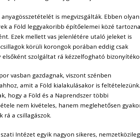
 anyagösszetételét is megvizsgálták. Ebben olyan
yek a Föld leggyakoribb építőelemei közé tartozna
t. Ezek mellett vas jelenlétére utaló jeleket is
tal csillagok körüli korongok porában eddig csak
 elsőként szolgáltat rá kézzelfogható bizonyítéko
a por vasban gazdagnak, viszont szénben
hhoz, amit a Föld kialakulásakor is feltételezünk
k, hogy a Föld és a Naprendszer többi
tétele nem kivételes, hanem meglehetősen gyako
 rá a csillagászok.
szati Intézet egyik nagyon sikeres, nemzetközile