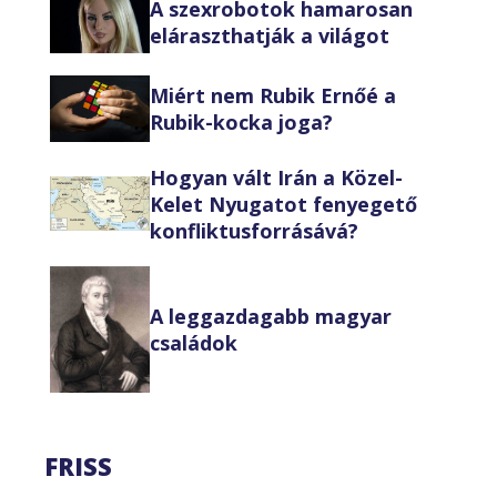
A szexrobotok hamarosan
eláraszthatják a világot
Miért nem Rubik Ernőé a
Rubik-kocka joga?
Hogyan vált Irán a Közel-
Kelet Nyugatot fenyegető
konfliktusforrásává?
A leggazdagabb magyar
családok
FRISS