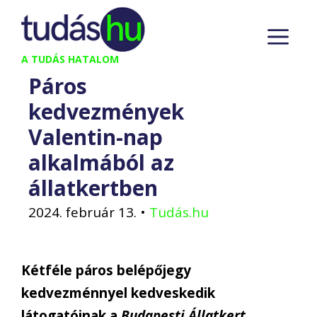
Kilépés
M
a
tartalomba
A TUDÁS HATALOM
Páros
kedvezmények
Valentin-nap
alkalmából az
állatkertben
2024. február 13.
•
Tudás.hu
Kétféle páros belépőjegy
kedvezménnyel kedveskedik
látogatóinak a
Budapesti Állatkert