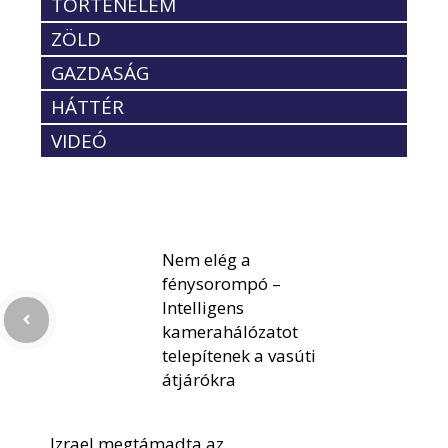
TÖRTÉNELEM
ZÖLD
GAZDASÁG
HÁTTÉR
VIDEÓ
Nem elég a
fénysorompó –
Intelligens
kamerahálózatot
telepítenek a vasúti
átjárókra
Izrael megtámadta az