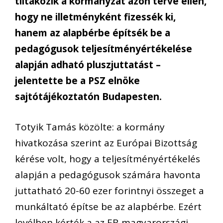
tiltakozik a kormányzat azon terve ellen,
hogy ne illetményként fizessék ki,
hanem az alapbérbe építsék be a
pedagógusok teljesítményértékelése
alapján adható pluszjuttatást –
jelentette be a PSZ elnöke
sajtótájékoztatón Budapesten.
Totyik Tamás közölte: a kormány
hivatkozása szerint az Európai Bizottság
kérése volt, hogy a teljesítményértékelés
alapján a pedagógusok számára havonta
juttatható 20-60 ezer forintnyi összeget a
munkáltató építse be az alapbérbe. Ezért
levélben kérték a az EB magyarországi