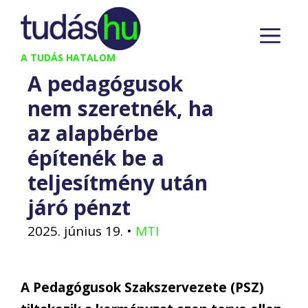
Kilépés
M
a
tartalomba
A TUDÁS HATALOM
A pedagógusok
nem szeretnék, ha
az alapbérbe
építenék be a
teljesítmény után
járó pénzt
2025. június 19.
•
MTI
A Pedagógusok Szakszervezete (PSZ)