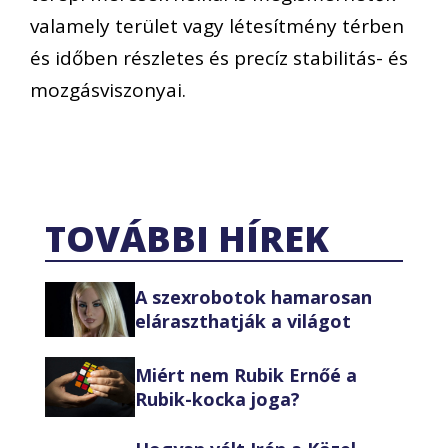
valamely terület vagy létesítmény térben
és időben részletes és precíz stabilitás- és
mozgásviszonyai.
TOVÁBBI HÍREK
A szexrobotok hamarosan
eláraszthatják a világot
Miért nem Rubik Ernőé a
Rubik-kocka joga?