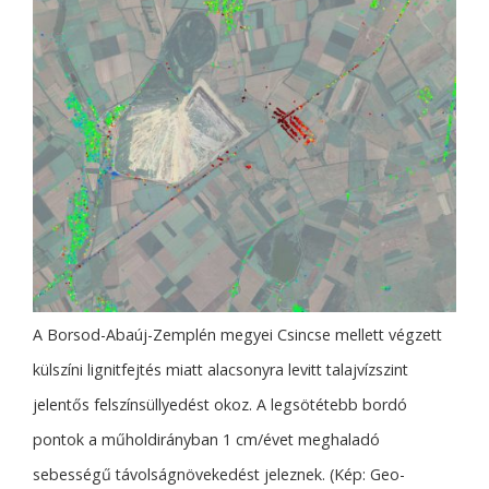
A Borsod-Abaúj-Zemplén megyei Csincse mellett végzett
külszíni lignitfejtés miatt alacsonyra levitt talajvízszint
jelentős felszínsüllyedést okoz. A legsötétebb bordó
pontok a műholdirányban 1 cm/évet meghaladó
sebességű távolságnövekedést jeleznek. (Kép: Geo-