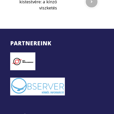
kistestvére: a kínzó
viszketés
PARTNEREINK