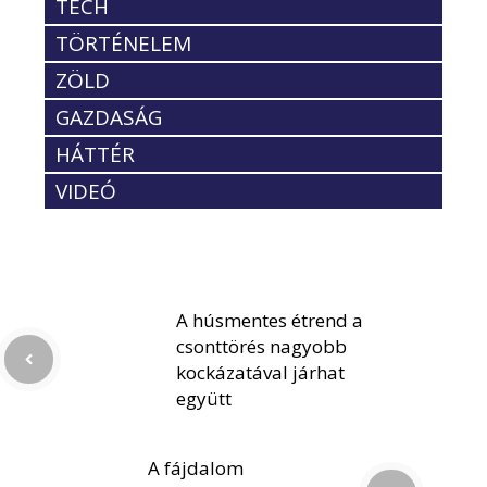
TECH
TÖRTÉNELEM
ZÖLD
GAZDASÁG
HÁTTÉR
VIDEÓ
A húsmentes étrend a
csonttörés nagyobb
kockázatával járhat
együtt
A fájdalom