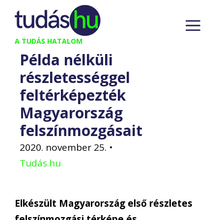
Kilépés
M
a
tartalomba
A TUDÁS HATALOM
Példa nélküli
részletességgel
feltérképezték
Magyarország
felszínmozgásait
2020. november 25.
•
Tudás.hu
Elkészült Magyarország első részletes
felszínmozgási térképe és