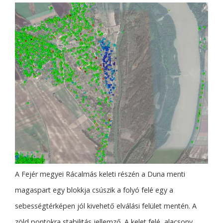
A Fejér megyei Rácalmás keleti részén a Duna menti
magaspart egy blokkja csúszik a folyó felé egy a
sebességtérképen jól kivehető elválási felület mentén. A
zöld pontokra stabilitás jellemző. A kelet felé, alacsony