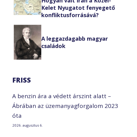
Hogyan vált Irán a Közel-
Kelet Nyugatot fenyegető
konfliktusforrásává?
A leggazdagabb magyar
családok
FRISS
A benzin ára a védett árszint alatt –
Ábrában az üzemanyagforgalom 2023
óta
2026. augusztus 6.