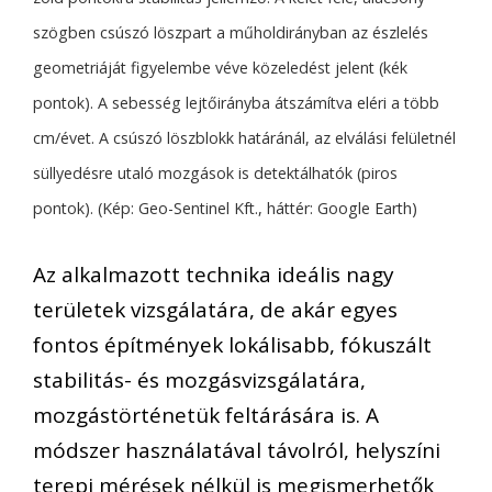
szögben csúszó löszpart a műholdirányban az észlelés
geometriáját figyelembe véve közeledést jelent (kék
pontok). A sebesség lejtőirányba átszámítva eléri a több
cm/évet. A csúszó löszblokk határánál, az elválási felületnél
süllyedésre utaló mozgások is detektálhatók (piros
pontok). (Kép: Geo-Sentinel Kft., háttér: Google Earth)
Az alkalmazott technika ideális nagy
területek vizsgálatára, de akár egyes
fontos építmények lokálisabb, fókuszált
stabilitás- és mozgásvizsgálatára,
mozgástörténetük feltárására is. A
módszer használatával távolról, helyszíni
terepi mérések nélkül is megismerhetők