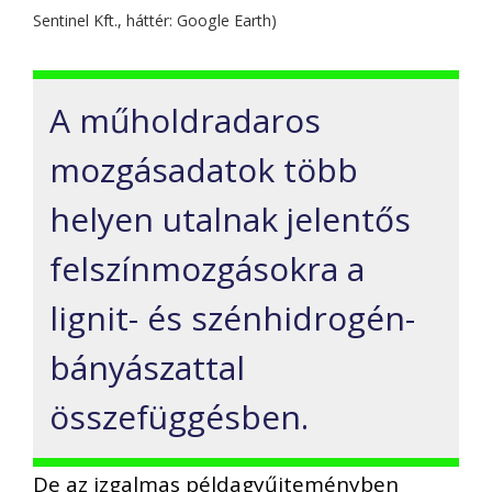
Sentinel Kft., háttér: Google Earth)
A műholdradaros
mozgásadatok több
helyen utalnak jelentős
felszínmozgásokra a
lignit- és szénhidrogén-
bányászattal
összefüggésben.
De az izgalmas példagyűjteményben