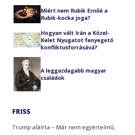
Miért nem Rubik Ernőé a
Rubik-kocka joga?
Hogyan vált Irán a Közel-
Kelet Nyugatot fenyegető
konfliktusforrásává?
A leggazdagabb magyar
családok
FRISS
Trump aláírta – Már nem egyértelmű,