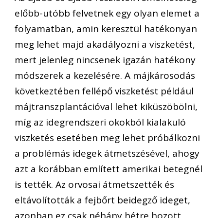
előbb-utóbb felvetnek egy olyan elemet a
folyamatban, amin keresztül hatékonyan
meg lehet majd akadályozni a viszketést,
mert jelenleg nincsenek igazán hatékony
módszerek a kezelésére. A májkárosodás
következtében fellépő viszketést például
májtranszplantációval lehet kiküszöbölni,
míg az idegrendszeri okokból kialakuló
viszketés esetében meg lehet próbálkozni
a problémás idegek átmetszésével, ahogy
azt a korábban említett amerikai betegnél
is tették. Az orvosai átmetszették és
eltávolították a fejbőrt beidegző ideget,
azonban ez csak néhány hétre hozott