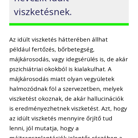
viszketésnek.
Az idült viszketés hátterében állhat
például fertőzés, bőrbetegség,
májkárosodás, vagy idegsérülés is, de akár
pszichiátriai okokból is kialakulhat. A
májkárosodás miatt olyan vegyületek
halmozódnak föl a szervezetben, melyek
viszketést okoznak, de akár hallucinációk
is eredményezhetnek viszketést. Azt, hogy
az idült viszketés mennyire őrjítő tud
lenni, jól mutatja, hogy a
májtranszplantációk jelentős részében a