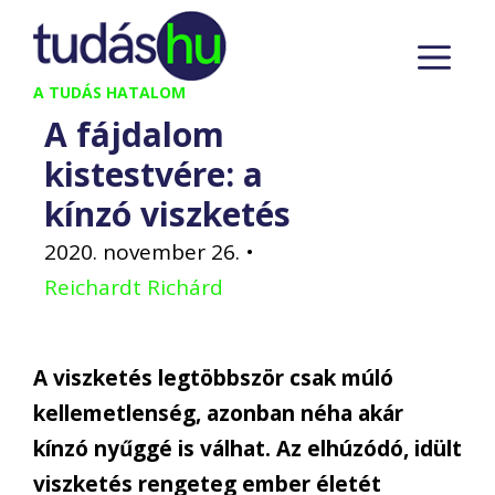
Kilépés
M
a
tartalomba
A TUDÁS HATALOM
A fájdalom
kistestvére: a
kínzó viszketés
2020. november 26.
•
Reichardt Richárd
A viszketés legtöbbször csak múló
kellemetlenség, azonban néha akár
kínzó nyűggé is válhat. Az elhúzódó, idült
viszketés rengeteg ember életét