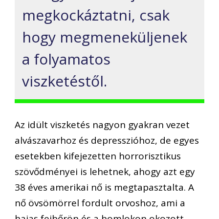
megkockáztatni, csak
hogy megmeneküljenek
a folyamatos
viszketéstől.
Az idült viszketés nagyon gyakran vezet
alvászavarhoz és depresszióhoz, de egyes
esetekben kifejezetten horrorisztikus
szövődményei is lehetnek, ahogy azt egy
38 éves amerikai nő is megtapasztalta. A
nő övsömörrel fordult orvoshoz, ami a
hajas fejbőrön és a homlokon okozott