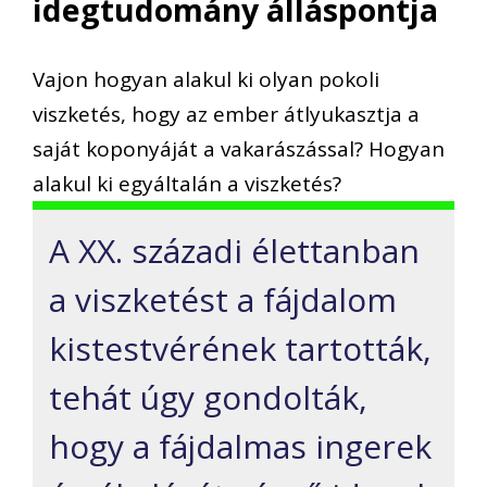
idegtudomány álláspontja
Vajon hogyan alakul ki olyan pokoli
viszketés, hogy az ember átlyukasztja a
saját koponyáját a vakarászással? Hogyan
alakul ki egyáltalán a viszketés?
A XX. századi élettanban
a viszketést a fájdalom
kistestvérének tartották,
tehát úgy gondolták,
hogy a fájdalmas ingerek