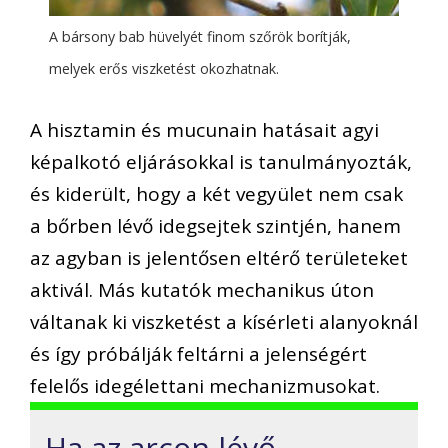
A bársony bab hüvelyét finom szőrök borítják,
melyek erős viszketést okozhatnak.
A hisztamin és mucunain hatásait agyi
képalkotó eljárásokkal is tanulmányozták,
és kiderült, hogy a két vegyület nem csak
a bőrben lévő idegsejtek szintjén, hanem
az agyban is jelentősen eltérő területeket
aktivál. Más kutatók mechanikus úton
váltanak ki viszketést a kísérleti alanyoknál
és így próbálják feltárni a jelenségért
felelős idegélettani mechanizmusokat.
Ha az arcon lévő