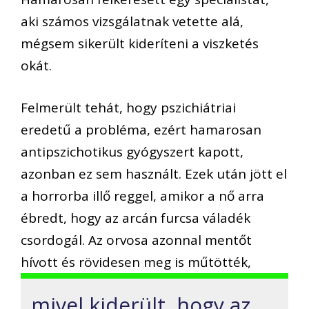
aki számos vizsgálatnak vetette alá,
mégsem sikerült kideríteni a viszketés
okát.
Felmerült tehát, hogy pszichiátriai
eredetű a probléma, ezért hamarosan
antipszichotikus gyógyszert kapott,
azonban ez sem használt. Ezek után jött el
a horrorba illő reggel, amikor a nő arra
ébredt, hogy az arcán furcsa váladék
csordogál. Az orvosa azonnal mentőt
hívott és rövidesen meg is műtötték,
mivel kiderült, hogy az