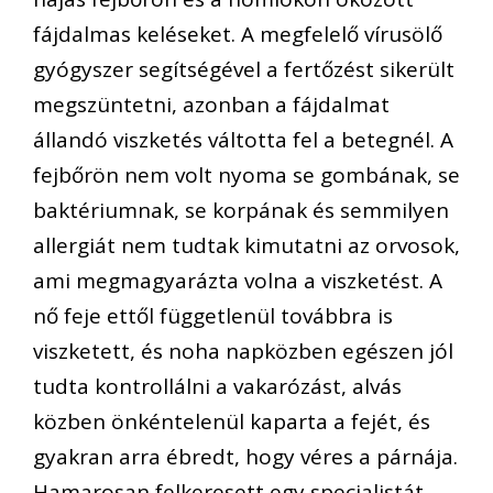
fájdalmas keléseket. A megfelelő vírusölő
gyógyszer segítségével a fertőzést sikerült
megszüntetni, azonban a fájdalmat
állandó viszketés váltotta fel a betegnél. A
fejbőrön nem volt nyoma se gombának, se
baktériumnak, se korpának és semmilyen
allergiát nem tudtak kimutatni az orvosok,
ami megmagyarázta volna a viszketést. A
nő feje ettől függetlenül továbbra is
viszketett, és noha napközben egészen jól
tudta kontrollálni a vakarózást, alvás
közben önkéntelenül kaparta a fejét, és
gyakran arra ébredt, hogy véres a párnája.
Hamarosan felkeresett egy specialistát,