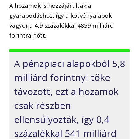
A hozamok is hozzájárultak a
gyarapodáshoz, így a kötvényalapok
vagyona 4,9 százalékkal 4859 milliárd
forintra nőtt.
A pénzpiaci alapokból 5,8
milliárd forintnyi tőke
távozott, ezt a hozamok
csak részben
ellensúlyozták, így 0,4
százalékkal 541 milliárd