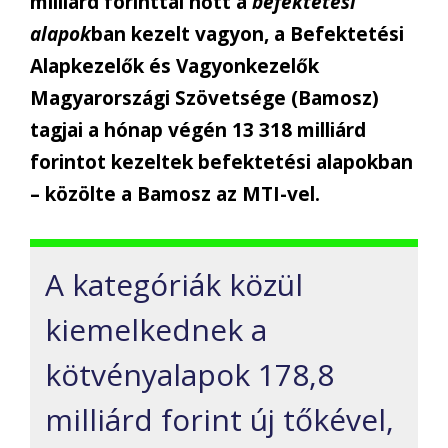
milliárd forinttal nőtt a
befektetési
alapok
ban kezelt vagyon, a Befektetési
Alapkezelők és Vagyonkezelők
Magyarországi Szövetsége (Bamosz)
tagjai a hónap végén 13 318 milliárd
forintot kezeltek befektetési alapokban
– közölte a Bamosz az MTI-vel.
A kategóriák közül
kiemelkednek a
kötvényalapok 178,8
milliárd forint új tőkével,