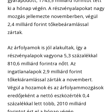
gyarapodott, 1743,5 milliárd forintot tett
ki a hónap végén. A részvényalapokat nagy
mozgás jellemezte novemberben, végül
2,4 milliárd forint tőkebeáramlással
zártak.
Az árfolyamok is jól alakultak, így a
részvényalapok vagyona 5,3 százalékkal
810,6 milliárd forintra nőtt. Az
ingatlanalapok 2,9 milliárd forint
tőkekiáramlással zárták a novembert.
Végül a hozamok és az árfolyammozgások
eredőjeként a nettó eszközérték 0,4
százalékkal lett több, 2010 milliárd
forintot ért el a hónap végén.