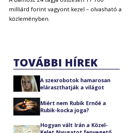
milliárd forint vagyont kezel – olvasható a
közleményben.
TOVÁBBI HÍREK
A szexrobotok hamarosan
eláraszthatják a világot
Miért nem Rubik Ernőé a
Rubik-kocka joga?
Hogyan vált Irán a Közel-
Kelet Nyugatot fenyegető