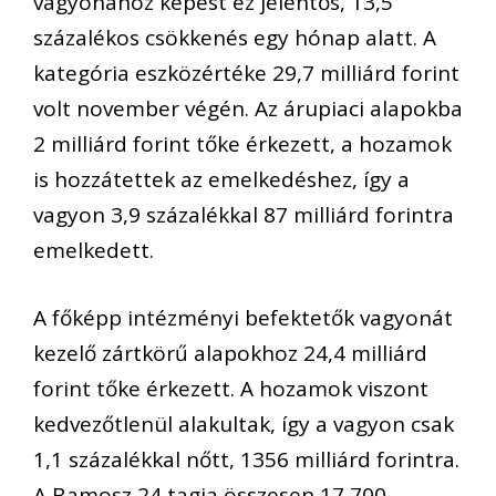
vagyonához képest ez jelentős, 13,5
százalékos csökkenés egy hónap alatt. A
kategória eszközértéke 29,7 milliárd forint
volt november végén. Az árupiaci alapokba
2 milliárd forint tőke érkezett, a hozamok
is hozzátettek az emelkedéshez, így a
vagyon 3,9 százalékkal 87 milliárd forintra
emelkedett.
A főképp intézményi befektetők vagyonát
kezelő zártkörű alapokhoz 24,4 milliárd
forint tőke érkezett. A hozamok viszont
kedvezőtlenül alakultak, így a vagyon csak
1,1 százalékkal nőtt, 1356 milliárd forintra.
A Bamosz 24 tagja összesen 17 700