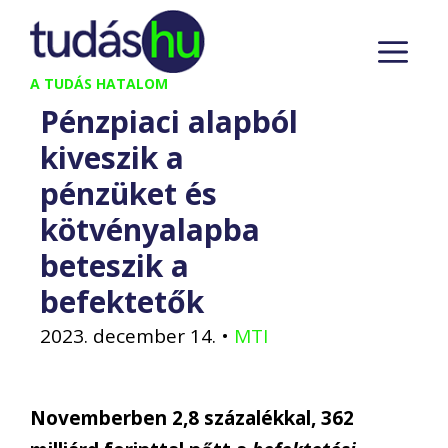
Kilépés
M
a
tartalomba
A TUDÁS HATALOM
Pénzpiaci alapból
kiveszik a
pénzüket és
kötvényalapba
beteszik a
befektetők
2023. december 14.
•
MTI
Novemberben 2,8 százalékkal, 362