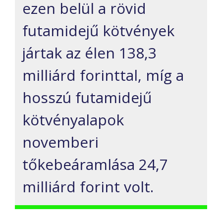
ezen belül a rövid
futamidejű kötvények
jártak az élen 138,3
milliárd forinttal, míg a
hosszú futamidejű
kötvényalapok
novemberi
tőkebeáramlása 24,7
milliárd forint volt.