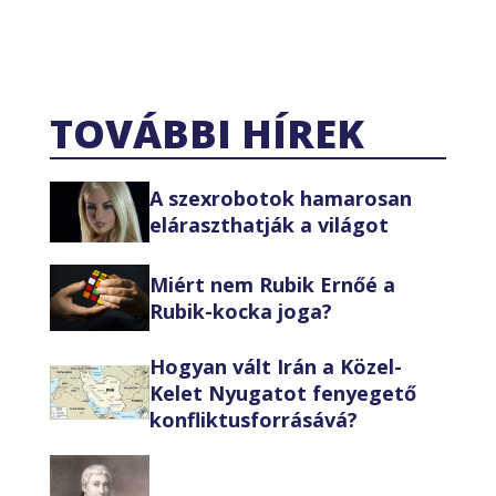
TOVÁBBI HÍREK
A szexrobotok hamarosan
eláraszthatják a világot
Miért nem Rubik Ernőé a
Rubik-kocka joga?
Hogyan vált Irán a Közel-
Kelet Nyugatot fenyegető
konfliktusforrásává?