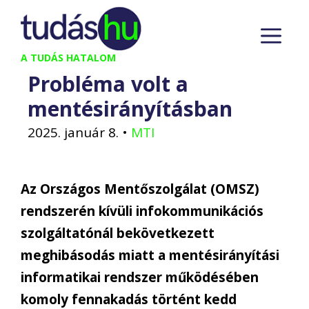
Kilépés
M
a
tartalomba
A TUDÁS HATALOM
Probléma volt a
mentésirányításban
2025. január 8.
•
MTI
Az Országos Mentőszolgálat (OMSZ)
rendszerén kívüli infokommunikációs
szolgáltatónál bekövetkezett
meghibásodás miatt a mentésirányítási
informatikai rendszer működésében
komoly fennakadás történt kedd