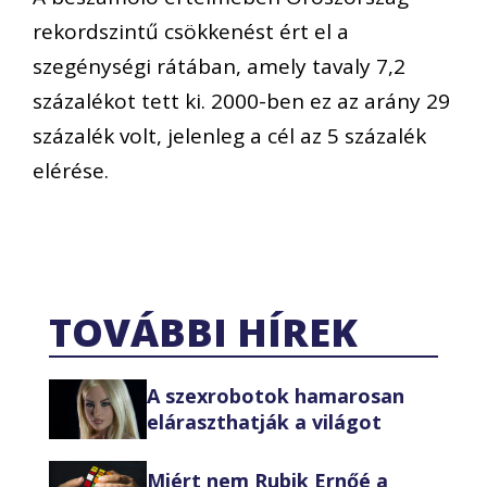
rekordszintű csökkenést ért el a
szegénységi rátában, amely tavaly 7,2
százalékot tett ki. 2000-ben ez az arány 29
százalék volt, jelenleg a cél az 5 százalék
elérése.
TOVÁBBI HÍREK
A szexrobotok hamarosan
eláraszthatják a világot
Miért nem Rubik Ernőé a