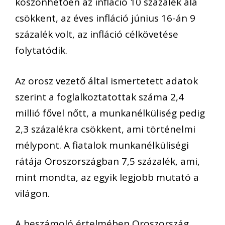
köszönhetően az infláció 10 százalék alá
csökkent, az éves infláció június 16-án 9
százalék volt, az infláció célkövetése
folytatódik.
Az orosz vezető által ismertetett adatok
szerint a foglalkoztatottak száma 2,4
millió fővel nőtt, a munkanélküliség pedig
2,3 százalékra csökkent, ami történelmi
mélypont. A fiatalok munkanélküliségi
rátája Oroszországban 7,5 százalék, ami,
mint mondta, az egyik legjobb mutató a
világon.
A beszámoló értelmében Oroszország