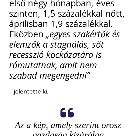
első négy hónapban, éves
szinten, 1,5 százalékkal nőtt,
áprilisban 1,9 százalékkal.
Eközben
„egyes szakértők és
elemzők a stagnálás, sőt
recesszió kockázatára is
rámutatnak, amit nem
szabad megengedni”
– jelentette ki.
Az a kép, amely szerint orosz
gazdaság kizárólag