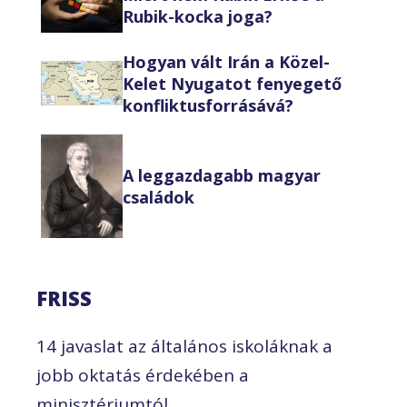
Rubik-kocka joga?
Hogyan vált Irán a Közel-
Kelet Nyugatot fenyegető
konfliktusforrásává?
A leggazdagabb magyar
családok
FRISS
14 javaslat az általános iskoláknak a
jobb oktatás érdekében a
minisztériumtól