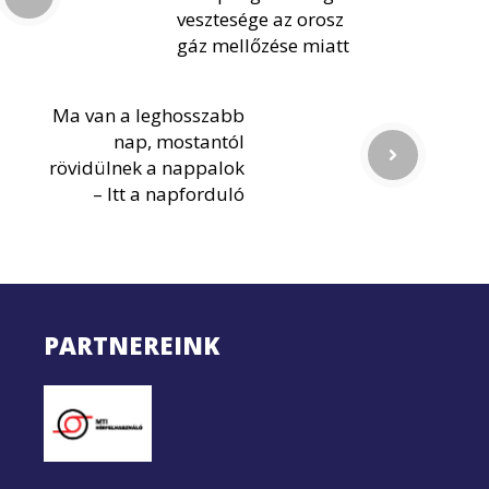
vesztesége az orosz
gáz mellőzése miatt
Ma van a leghosszabb
nap, mostantól
rövidülnek a nappalok
– Itt a napforduló
PARTNEREINK