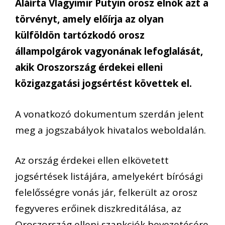
Aláírta Vlagyimir Putyin orosz elnök azt a
törvényt, amely előírja az olyan
külföldön tartózkodó orosz
állampolgárok vagyonának lefoglalását,
akik Oroszország érdekei elleni
közigazgatási jogsértést követtek el.
A vonatkozó dokumentum szerdán jelent
meg a jogszabályok hivatalos weboldalán.
Az ország érdekei ellen elkövetett
jogsértések listájára, amelyekért bírósági
felelősségre vonás jár, felkerült az orosz
fegyveres erőinek diszkreditálása, az
Oroszország elleni szankciók bevezetésére