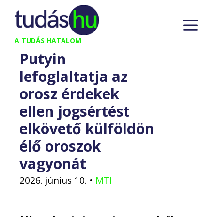
Kilépés
M
a
tartalomba
A TUDÁS HATALOM
Putyin
lefoglaltatja az
orosz érdekek
ellen jogsértést
elkövető külföldön
élő oroszok
vagyonát
2026. június 10.
•
MTI