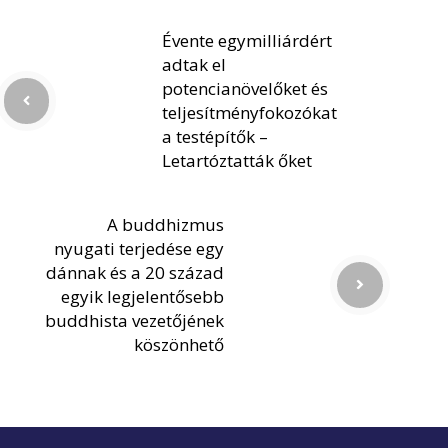
Évente egymilliárdért
adtak el
potencianövelőket és
teljesítményfokozókat
a testépítők –
Letartóztatták őket
A buddhizmus
nyugati terjedése egy
dánnak és a 20 század
egyik legjelentősebb
buddhista vezetőjének
köszönhető