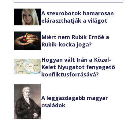
A szexrobotok hamarosan
eláraszthatják a világot
Miért nem Rubik Ernőé a
Rubik-kocka joga?
Hogyan vált Irán a Közel-
Kelet Nyugatot fenyegető
konfliktusforrásává?
A leggazdagabb magyar
családok