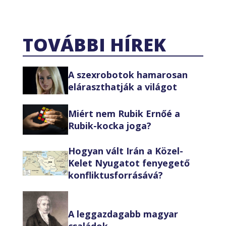
TOVÁBBI HÍREK
A szexrobotok hamarosan
eláraszthatják a világot
Miért nem Rubik Ernőé a
Rubik-kocka joga?
Hogyan vált Irán a Közel-
Kelet Nyugatot fenyegető
konfliktusforrásává?
A leggazdagabb magyar