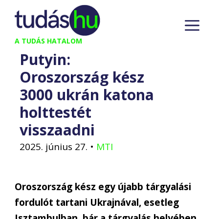
Kilépés
M
a
tartalomba
A TUDÁS HATALOM
Putyin:
Oroszország kész
3000 ukrán katona
holttestét
visszaadni
2025. június 27.
•
MTI
Oroszország kész egy újabb tárgyalási
fordulót tartani Ukrajnával, esetleg
Isztambulban, bár a tárgyalás helyében