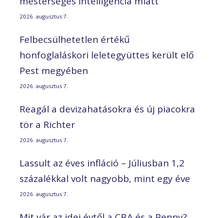
mesterséges intelligencia miatt
2026. augusztus 7.
Felbecsülhetetlen értékű
honfoglaláskori leletegyüttes került elő
Pest megyében
2026. augusztus 7.
Reagál a devizahatásokra és új piacokra
tör a Richter
2026. augusztus 7.
Lassult az éves infláció – Júliusban 1,2
százalékkal volt nagyobb, mint egy éve
2026. augusztus 7.
Mit vár az idei évtől a CBA és a Penny?