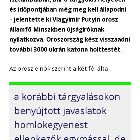
és időpontjában még meg kell állapodni
– jelentette ki Vlagyimir Putyin orosz
államfő Minszkben újságíróknak
nyilatkozva. Oroszország kész visszaadni
további 3000 ukrán katona holttestét.
Az orosz elnök szerint a két fél által
a korábbi tárgyalásokon
benyújtott javaslatok
homlokegyenest
ellenkezők egymással, de