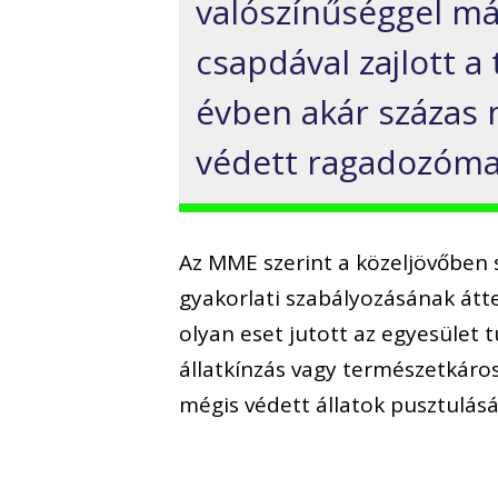
valószínűséggel má
csapdával zajlott a
évben akár százas 
védett ragadozóma
Az MME szerint a közeljövőben s
gyakorlati szabályozásának átt
olyan eset jutott az egyesüle
állatkínzás vagy természetkáro
mégis védett állatok pusztulásá