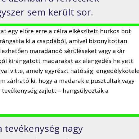
yszer sem került sor.
t egy előre erre a célra elkészített hurkos bot
rángatta ki a csapdából, amivel bizonyítottan
telezhetően maradandó sérüléseket vagy akár
ából kirángatott madarakat az elengedés helyett
al vitte, amely egyrészt hatósági engedélykötel
em zárható ki, hogy a madarak elpusztultak vagy
 tevékenység zajlott – hangsúlyozták a
a tevékenység nagy