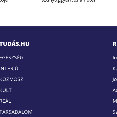
TUDÁS.HU
R
EGÉSZSÉG
I
INTERJÚ
K
KOZMOSZ
J
KULT
A
REÁL
M
TÁRSADALOM
S