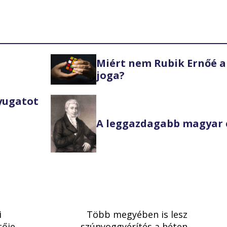
Miért nem Rubik Ernőé a
joga?
Nyugatot
A leggazdagabb magyar 
i
Több megyében is lesz
tője
szúnyoggyérítés a héten