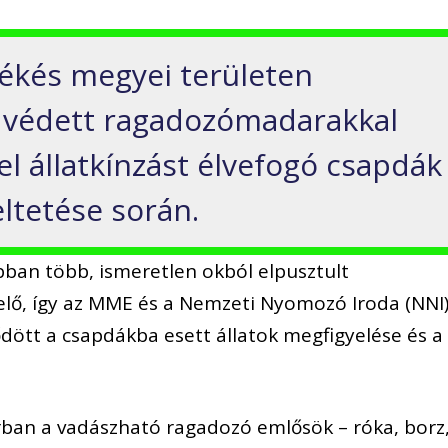
Békés megyei területen
l védett ragadozómadarakkal
l állatkínzást élvefogó csapdák
ltetése során.
ban több, ismeretlen okból elpusztult
lő, így az MME és a Nemzeti Nyomozó Iroda (NNI
t a csapdákba esett állatok megfigyelése és a
orban a vadászható ragadozó emlősök – róka, borz