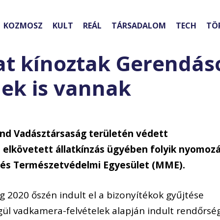
KOZMOSZ
KULT
REÁL
TÁRSADALOM
TECH
TÖ
 kínoztak Gerendás
ek is vannak
nd Vadásztársaság területén védett
lkövetett állatkínzás ügyében folyik nyomoz
 és Természetvédelmi Egyesület (MME).
2020 őszén indult el a bizonyítékok gyűjtése
l vadkamera-felvételek alapján indult rendőrség