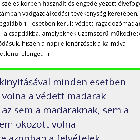
e széles körben használt és engedélyezett élvefog
zámban vadgazdálkodási tevékenység keretében.
 legalább 11 esetben került védett ragadozómadá
ly – a csapdákba, amelyeknek üzemszerű működtet
ódásuk, hiszen a napi ellenőrzések alkalmával
etlenül elengedni.
kinyitásával minden esetben
t volna a védett madarak
gy az sem a madaraknak, sem a
em okozott volna
re azonban a felvételek