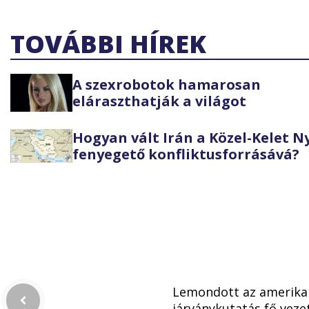
TOVÁBBI HÍREK
A szexrobotok hamarosan
eláraszthatják a világot
Hogyan vált Irán a Közel-Kelet 
fenyegető konfliktusforrásává?
Lemondott az amerika
járványkutatás fő veze