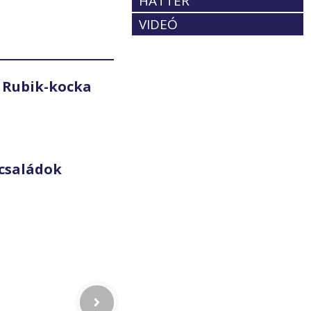
HÁTTÉR
VIDEÓ
 Rubik-kocka
családok