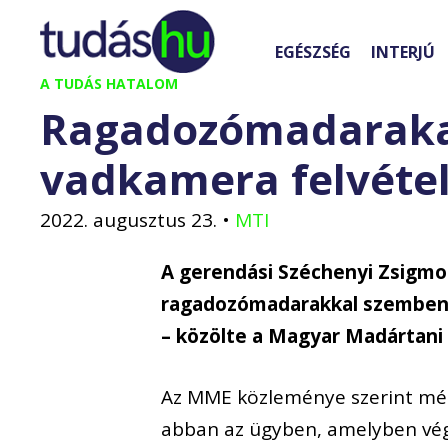
Kilépés
a
EGÉSZSÉG
INTERJÚ
tartalomba
A TUDÁS HATALOM
Ragadozómadarakat
vadkamera felvétel
2022. augusztus 23.
•
MTI
A gerendási Széchenyi Zsigmo
ragadozómadarakkal szemben e
– közölte a Magyar Madártani
Az MME közleménye szerint még 
abban az ügyben, amelyben végü