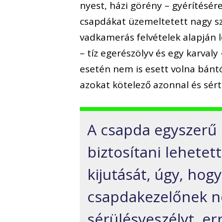
nyest, házi görény – gyérítésér
csapdákat üzemeltetett nagy s
vadkamerás felvételek alapján
– tíz egerészölyv és egy karva
esetén nem is esett volna bánt
azokat kötelező azonnal és sért
A csapda egyszerű 
biztosítani lehetet
kijutását, úgy, ho
csapdakezelőnek n
sérülésveszélyt, er