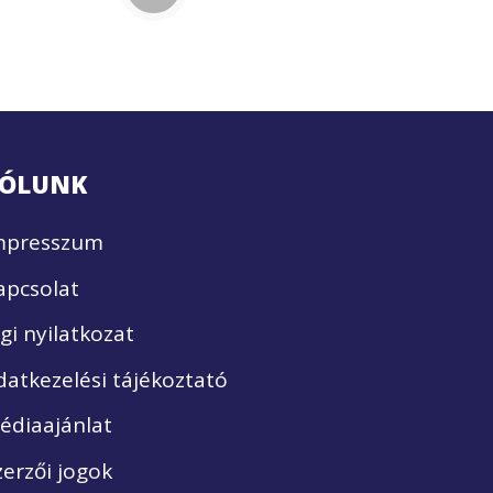
ÓLUNK
mpresszum
apcsolat
ogi nyilatkozat
datkezelési tájékoztató
édiaajánlat
zerzői jogok