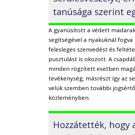
tanúsága szerint eg
A gyanúsított a védett madaraka
segítségével a nyakuknál fogva 
felesleges szenvedést és felté
pusztulást is okozott. A csapd
minden rögzített esetben magáv
tevékenység, másrészt így az s
velük szemben további jogsértő
közleményben.
Hozzátették, hogy 