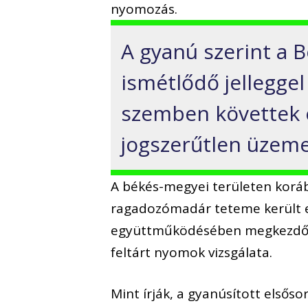
nyomozás.
A gyanú szerint a 
ismétlődő jellegge
szemben követtek e
jogszerűtlen üzeme
A békés-megyei területen koráb
ragadozómadár teteme került e
együttműködésében megkezdődöt
feltárt nyomok vizsgálata.
Mint írják, a gyanúsított elsős