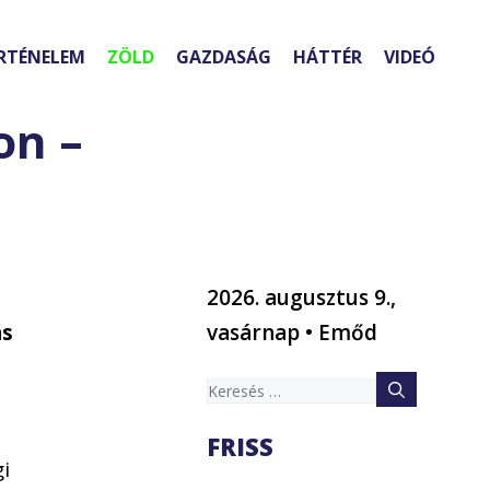
RTÉNELEM
ZÖLD
GAZDASÁG
HÁTTÉR
VIDEÓ
on –
2026. augusztus 9.,
ás
vasárnap • Emőd
Keresés:
FRISS
i