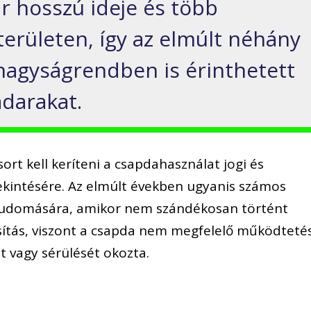
r hosszú ideje és több
 területen, így az elmúlt néhány
nagyságrendben is érinthetett
darakat.
ort kell keríteni a csapdahasználat jogi és
ekintésére. Az elmúlt években ugyanis számos
t tudomására, amikor nem szándékosan történt
sítás, viszont a csapda nem megfelelő működteté
t vagy sérülését okozta.