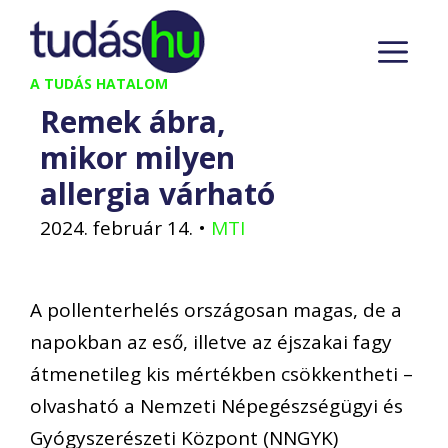
Kilépés
M
a
tartalomba
A TUDÁS HATALOM
Remek ábra,
mikor milyen
allergia várható
2024. február 14.
•
MTI
A pollenterhelés országosan magas, de a
napokban az eső, illetve az éjszakai fagy
átmenetileg kis mértékben csökkentheti –
olvasható a Nemzeti Népegészségügyi és
Gyógyszerészeti Központ (NNGYK)