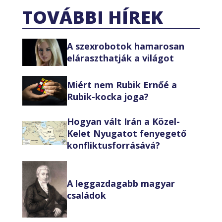
TOVÁBBI HÍREK
A szexrobotok hamarosan
eláraszthatják a világot
Miért nem Rubik Ernőé a
Rubik-kocka joga?
Hogyan vált Irán a Közel-
Kelet Nyugatot fenyegető
konfliktusforrásává?
A leggazdagabb magyar
családok