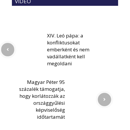
VIDEÓ
XIV. Leó pápa: a
konfliktusokat
emberként és nem
vadállatként kell
megoldani
Magyar Péter 95
százalék támogatja,
hogy korlátozzák az
országgyűlési
képviselőség
időtartamát