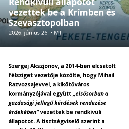
Rendkívüli állapotot
vezettek be a Krímben és
Szevasztopolban
2026. június 26.
•
MTI
Szergej Akszjonov, a 2014-ben elcsatolt
félsziget vezetője közölte, hogy Mihail
Razvozsajevvel, a kikötőváros
kormányzójával együtt
„elsősorban a
gazdasági jellegű kérdések rendezése
érdekében”
vezettek be rendkívüli
állapotot. A tisztségviselő szerint a