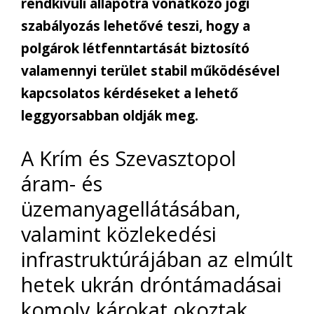
rendkívüli állapotra vonatkozó jogi
szabályozás lehetővé teszi, hogy a
polgárok létfenntartását biztosító
valamennyi terület stabil működésével
kapcsolatos kérdéseket a lehető
leggyorsabban oldják meg.
A Krím és Szevasztopol
áram- és
üzemanyagellátásában,
valamint közlekedési
infrastruktúrájában az elmúlt
hetek ukrán dróntámadásai
komoly károkat okoztak.