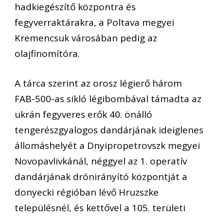
hadkiegészítő központra és
fegyverraktárakra, a Poltava megyei
Kremencsuk városában pedig az
olajfinomítóra.
A tárca szerint az orosz légierő három
FAB-500-as sikló légibombával támadta az
ukrán fegyveres erők 40. önálló
tengerészgyalogos dandárjának ideiglenes
állomáshelyét a Dnyipropetrovszk megyei
Novopavlivkánál, néggyel az 1. operatív
dandárjának drónirányító központját a
donyecki régióban lévő Hruzszke
településnél, és kettővel a 105. területi