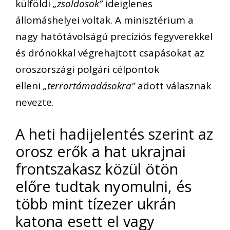
külföldi
„zsoldosok”
ideiglenes
állomáshelyei voltak. A minisztérium a
nagy hatótávolságú precíziós fegyverekkel
és drónokkal végrehajtott csapásokat az
oroszországi polgári célpontok
elleni
„terrortámadásokra”
adott válasznak
nevezte.
A heti hadijelentés szerint az
orosz erők a hat ukrajnai
frontszakasz közül ötön
előre tudtak nyomulni, és
több mint tízezer ukrán
katona esett el vagy