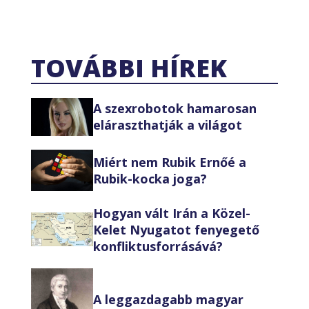
TOVÁBBI HÍREK
A szexrobotok hamarosan
eláraszthatják a világot
Miért nem Rubik Ernőé a
Rubik-kocka joga?
Hogyan vált Irán a Közel-
Kelet Nyugatot fenyegető
konfliktusforrásává?
A leggazdagabb magyar