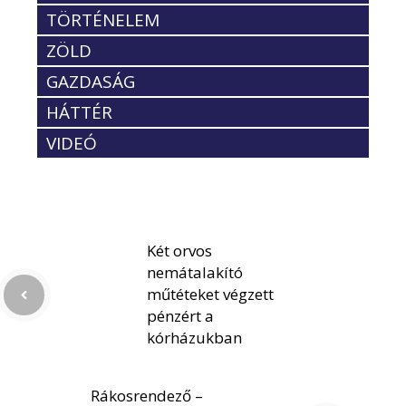
TÖRTÉNELEM
ZÖLD
GAZDASÁG
HÁTTÉR
VIDEÓ
Két orvos
nemátalakító
műtéteket végzett
pénzért a
kórházukban
Rákosrendező –