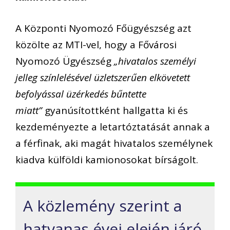
A Központi Nyomozó Főügyészség azt
közölte az MTI-vel, hogy a Fővárosi
Nyomozó Ügyészség
„hivatalos személyi
jelleg színlelésével üzletszerűen elkövetett
befolyással üzérkedés bűntette
miatt”
gyanúsítottként hallgatta ki és
kezdeményezte a letartóztatását annak a
a férfinak, aki magát hivatalos személynek
kiadva külföldi kamionosokat bírságolt.
A közlemény szerint a
hatvanas évei elején járó