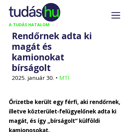
Kilépés
M
a
tartalomba
A TUDÁS HATALOM
Rendőrnek adta ki
magát és
kamionokat
bírságolt
2025. január 30.
•
MTI
Őrizetbe került egy férfi, aki rendőrnek,
illetve közterület-felügyelőnek adta ki
magát, és így „bírságolt” külföldi
kamionosokat.