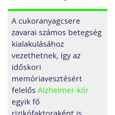
A cukoranyagcsere
zavarai számos betegség
kialakulásához
vezethetnek, így az
időskori
memóriavesztésért
felelős
Alzheimer-kór
egyik fő
rizikófaktoraként is