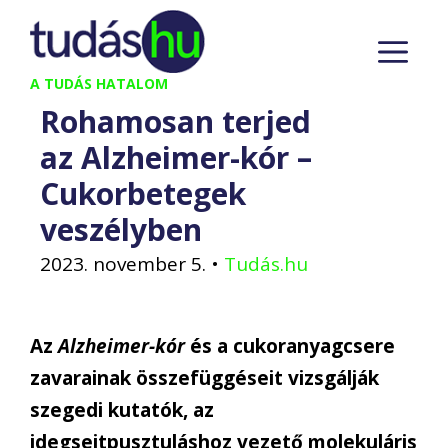
Kilépés
M
a
tartalomba
A TUDÁS HATALOM
Rohamosan terjed
az Alzheimer-kór –
Cukorbetegek
veszélyben
2023. november 5.
•
Tudás.hu
Az
Alzheimer-kór
és a cukoranyagcsere
zavarainak összefüggéseit vizsgálják
szegedi kutatók, az
idegsejtpusztuláshoz vezető molekuláris