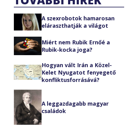
TOVÁBBI HÍREK
A szexrobotok hamarosan
eláraszthatják a világot
Miért nem Rubik Ernőé a
Rubik-kocka joga?
Hogyan vált Irán a Közel-
Kelet Nyugatot fenyegető
konfliktusforrásává?
A leggazdagabb magyar
családok