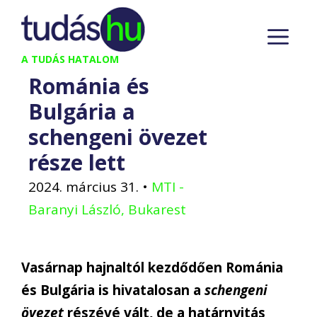
Kilépés
M
a
tartalomba
A TUDÁS HATALOM
Románia és
Bulgária a
schengeni övezet
része lett
2024. március 31.
•
MTI -
Baranyi László, Bukarest
Vasárnap hajnaltól kezdődően Románia
és Bulgária is hivatalosan a
schengeni
övezet
részévé vált, de a határnyitás