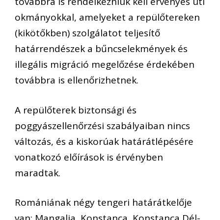
továbbra is rendelkezniük kell érvényes úti
okmányokkal, amelyeket a repülőtereken
(kikötőkben) szolgálatot teljesítő
határrendészek a bűncselekmények és
illegális migráció megelőzése érdekében
továbbra is ellenőrizhetnek.
A repülőterek biztonsági és
poggyászellenőrzési szabályaiban nincs
változás, és a kiskorúak határátlépésére
vonatkozó előírások is érvényben
maradtak.
Romániának négy tengeri határátkelője
van: Mangalia, Konstanca, Konstanca Dél-