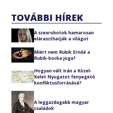
TOVÁBBI HÍREK
A szexrobotok hamarosan
eláraszthatják a világot
Miért nem Rubik Ernőé a
Rubik-kocka joga?
Hogyan vált Irán a Közel-
Kelet Nyugatot fenyegető
konfliktusforrásává?
A leggazdagabb magyar
családok