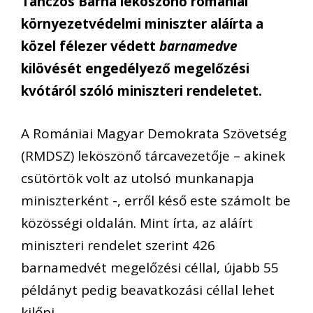
Tánczos Barna leköszönő romániai
környezetvédelmi miniszter aláírta a
közel félezer védett
barnamedve
kilövését engedélyező megelőzési
kvótáról szóló miniszteri rendeletet.
A Romániai Magyar Demokrata Szövetség
(RMDSZ) leköszönő tárcavezetője – akinek
csütörtök volt az utolsó munkanapja
miniszterként -, erről késő este számolt be
közösségi oldalán. Mint írta, az aláírt
miniszteri rendelet szerint 426
barnamedvét megelőzési céllal, újabb 55
példányt pedig beavatkozási céllal lehet
kilőni.