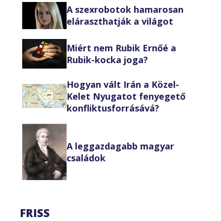
A szexrobotok hamarosan
eláraszthatják a világot
Miért nem Rubik Ernőé a
Rubik-kocka joga?
Hogyan vált Irán a Közel-
Kelet Nyugatot fenyegető
konfliktusforrásává?
A leggazdagabb magyar
családok
FRISS