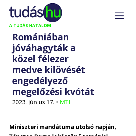
Kilépés
M
a
tartalomba
A TUDÁS HATALOM
Romániában
jóváhagyták a
közel félezer
medve kilövését
engedélyező
megelőzési kvótát
2023. június 17.
•
MTI
Miniszteri mandátuma utolsó napján,