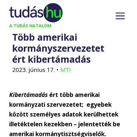
Kilépés
M
a
tartalomba
A TUDÁS HATALOM
Több amerikai
kormányszervezetet
ért kibertámadás
2023. június 17.
•
MTI
Kibertámadás
ért több amerikai
kormányzati szervezetet; egyebek
között személyes adatok kerülhettek
illetéktelen kezekben – jelentették be
amerikai kormánytisztségviselők.