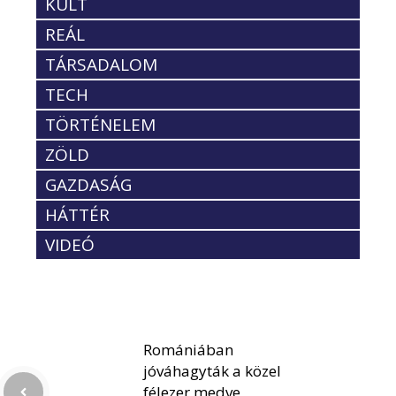
KULT
REÁL
TÁRSADALOM
TECH
TÖRTÉNELEM
ZÖLD
GAZDASÁG
HÁTTÉR
VIDEÓ
Romániában
jóváhagyták a közel
félezer medve