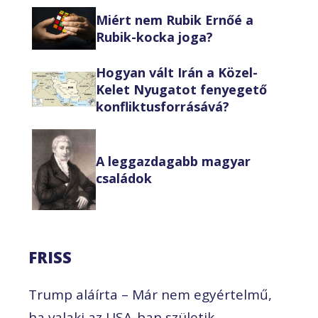
Miért nem Rubik Ernőé a
Rubik-kocka joga?
Hogyan vált Irán a Közel-
Kelet Nyugatot fenyegető
konfliktusforrásává?
A leggazdagabb magyar
családok
FRISS
Trump aláírta – Már nem egyértelmű,
ha valaki az USA-ban születik,