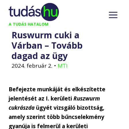
Kilépés
M
a
tartalomba
A TUDÁS HATALOM
Ruswurm cuki a
Várban – Tovább
dagad az ügy
2024. február 2.
•
MTI
Befejezte munkáját és elkészítette
jelentését az I. kerületi
Ruszwurm
cukrászda
ügyét vizsgáló bizottság,
amely szerint több bűncselekmény
gyanúja is felmerül a kerületi