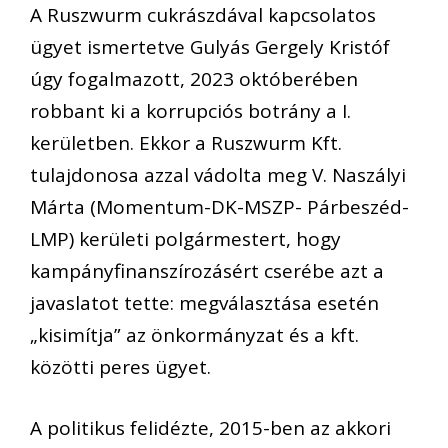
A Ruszwurm cukrászdával kapcsolatos
ügyet ismertetve Gulyás Gergely Kristóf
úgy fogalmazott, 2023 októberében
robbant ki a korrupciós botrány a I.
kerületben. Ekkor a Ruszwurm Kft.
tulajdonosa azzal vádolta meg V. Naszályi
Márta (Momentum-DK-MSZP- Párbeszéd-
LMP) kerületi polgármestert, hogy
kampányfinanszírozásért cserébe azt a
javaslatot tette: megválasztása esetén
„kisimítja” az önkormányzat és a kft.
közötti peres ügyet.
A politikus felidézte, 2015-ben az akkori