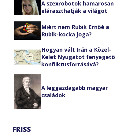
A szexrobotok hamarosan
eláraszthatják a világot
Miért nem Rubik Ernőé a
Rubik-kocka joga?
Hogyan vált Irán a Közel-
Kelet Nyugatot fenyegető
konfliktusforrásává?
A leggazdagabb magyar
családok
FRISS