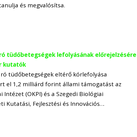
tanulja és megvalósítsa.
járó tüdőbetegségek lefolyásának előrejelzésére
r kutatók
járó tüdőbetegségek eltérő kórlefolyása
t el 1,2 milliárd forint állami támogatást az
Intézet (OKPI) és a Szegedi Biológiai
 Kutatási, Fejlesztési és Innovációs…