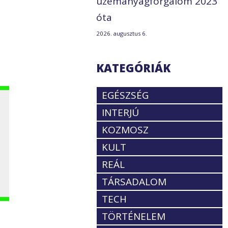
üzemanyagforgalom 2023
óta
2026. augusztus 6.
KATEGÓRIÁK
EGÉSZSÉG
INTERJÚ
KOZMOSZ
KULT
REÁL
TÁRSADALOM
TECH
TÖRTÉNELEM