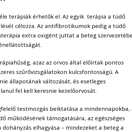
éle terápiák érhetők el. Az egyik terápia a tüdő
lését célozza. Az antifibrotikumok pedig a tüdő
nterápia extra oxigént juttat a beteg szervezetébe
énellátottságát.
rápiahűség, azaz az orvos által előírtak pontos
szeres szűrővizsgálatokon kulcsfontosságú. A
nie állapotának változását, és esetleges
nul fel kell keresnie kezelőorvosát.
gfelelő testmozgás beiktatása a mindennapokba, 
 tüdő működésének támogatására, az egészséges
 a dohányzás elhagyása – mindezeket a beteg a