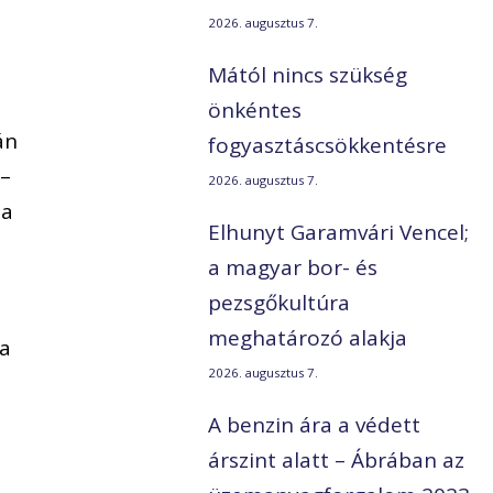
2026. augusztus 7.
Mától nincs szükség
önkéntes
án
fogyasztáscsökkentésre
 –
2026. augusztus 7.
sa
Elhunyt Garamvári Vencel;
a magyar bor- és
pezsgőkultúra
meghatározó alakja
ma
2026. augusztus 7.
A benzin ára a védett
árszint alatt – Ábrában az