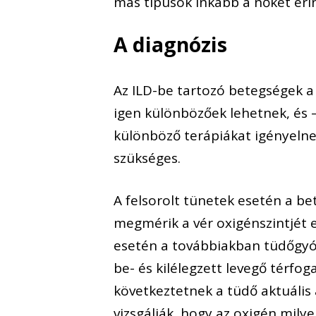
más típusok inkább a nőket érin
A diagnózis
Az ILD-be tartozó betegségek a 
igen különbözőek lehetnek, és –
különböző terápiákat igényelnek
szükséges.
A felsorolt tünetek esetén a be
megmérik a vér oxigénszintjét e
esetén a továbbiakban tüdőgyóg
be- és kilélegzett levegő térfo
következtetnek a tüdő aktuális 
vizsgálják, hogy az oxigén mil