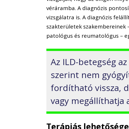
véráramba. A diagnózis pontosí
vizsgálatra is. A diagnózis felá
szakterületek szakembereinek 
patológus és reumatológus – e
Az ILD-betegség az
szerint nem gyógy
fordítható vissza, d
vagy megállíthatja
Terápiás lehetőség