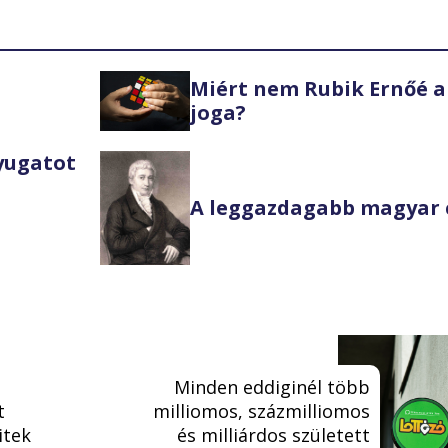
Miért nem Rubik Ernőé a
joga?
Nyugatot
A leggazdagabb magyar 
Minden eddiginél több
t
milliomos, százmilliomos
itek
és milliárdos született