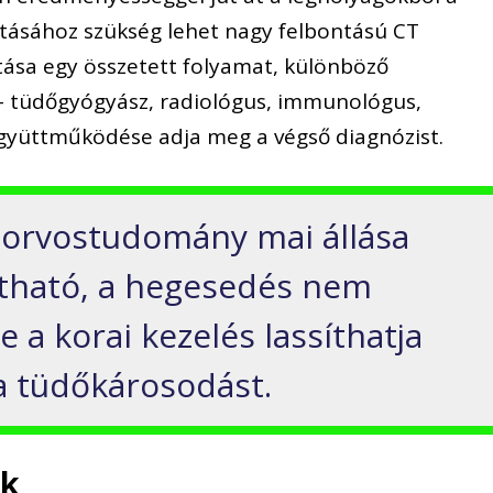
tásához szükség lehet nagy felbontású CT
llítása egy összetett folyamat, különböző
– tüdőgyógyász, radiológus, immunológus,
gyüttműködése adja meg a végső diagnózist.
 orvostudomány mai állása
ítható, a hegesedés nem
e a korai kezelés lassíthatja
 a tüdőkárosodást.
ek