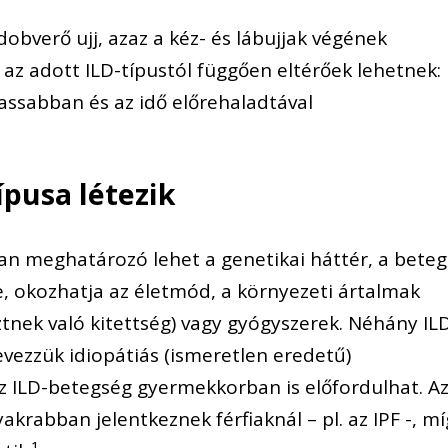
dobverő ujj, azaz a kéz- és lábujjak végének
 az adott ILD-típustól függően eltérőek lehetnek:
lassabban és az idő előrehaladtával
ípusa létezik
an meghatározó lehet a genetikai háttér, a beteg
e, okozhatja az életmód, a környezeti ártalmak
ztnek való kitettség) vagy gyógyszerek. Néhány IL
vezzük idiopátiás (ismeretlen eredetű)
Az ILD-betegség gyermekkorban is előfordulhat. A
krabban jelentkeznek férfiaknál – pl. az IPF -, mí