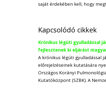
saját érdekében kell, hogy meg
Kapcsolódó cikkek
Krónikus légúti gyulladással 
fejlesztenek ki eljárást magya
A krónikus légúti gyulladással 
előrejelzéseinek kutatására nyer
Országos Korányi Pulmonológiai 
Kutatóközpont (SZBK). A Nemzeti