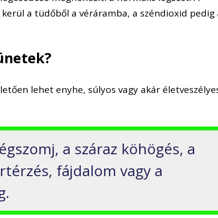
kerül a tüdőből a véráramba, a széndioxid pedig 
tünetek?
lletően lehet enyhe, súlyos vagy akár életveszélye
légszomj, a száraz köhögés, a
rtérzés, fájdalom vagy a
g.