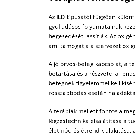
Az ILD típusától függően különf
gyulladásos folyamatainak keze
hegesedését lassítják. Az oxigé
ami támogatja a szervezet oxig
A jó orvos-beteg kapcsolat, a te
betartása és a részvétel a rend
betegnek figyelemmel kell kísér
rosszabbodás esetén haladéktala
A terápiák mellett fontos a me
légzéstechnika elsajátítása a
életmód és étrend kialakítása,