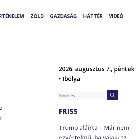
RTÉNELEM
ZÖLD
GAZDASÁG
HÁTTÉR
VIDEÓ
2026. augusztus 7., péntek
• Ibolya
Keresés:
z
FRISS
k
Trump aláírta – Már nem
egyértelmű, ha valaki az