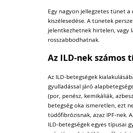
Egy nagyon jellegzetes tünet a 
kiszélesedése. A tünetek persze
jelentkezhetnek hirtelen, vagy 
rosszabbodhatnak.
Az ILD-nek számos t
Az ILD-betegségek kialakulásáb
gyulladással járó alapbetegség
(por, penész, kemikáliák, azbes
betegség oka ismeretlen, ezt ne
tüdőfibrózisnak, azaz IPF-nek. 
ILD-betegségek egyes típusai gya