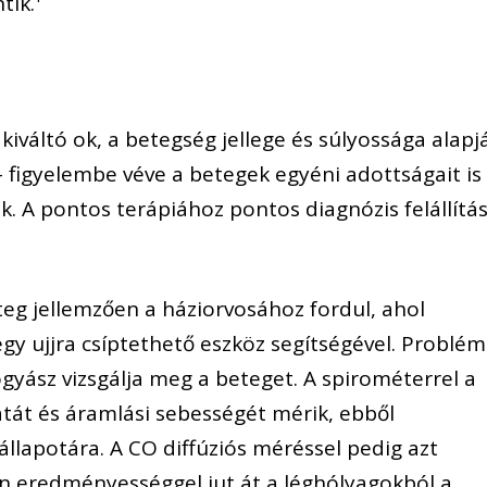
tik.¹
kiváltó ok, a betegség jellege és súlyossága alapj
 figyelembe véve a betegek egyéni adottságait is
. A pontos terápiához pontos diagnózis felállítá
teg jellemzően a háziorvosához fordul, ahol
gy ujjra csíptethető eszköz segítségével. Problé
yász vizsgálja meg a beteget. A spirométerrel a
gatát és áramlási sebességét mérik, ebből
állapotára. A CO diffúziós méréssel pedig azt
yen eredményességgel jut át a léghólyagokból a