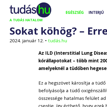
Kilépés
a
EGÉSZSÉG
INTERJÚ
tartalomba
A TUDÁS HATALOM
Sokat köhög? – Erre
2024. január 12.
•
tudás.hu
Az ILD (Interstitial Lung Disea
kórállapotokat – több mint 2
amelyeknél a tüdőben hegesed
Ez a hegszövet károsítja a tüdő 
befolyásolja a tüdő oxigénszáll
összessége hatalmas felület ad 
cseréje, így érthető, hogy ezek