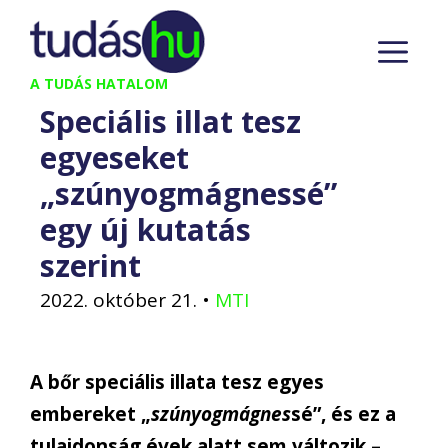
Kilépés
M
a
tartalomba
A TUDÁS HATALOM
Speciális illat tesz
egyeseket
„szúnyogmágnessé”
egy új kutatás
szerint
2022. október 21.
•
MTI
A bőr speciális illata tesz egyes
embereket „
szúnyogmágnes
sé”, és ez a
tulajdonság évek alatt sem változik –