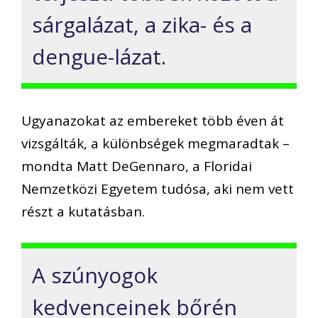
sárgalázat, a zika- és a
dengue-lázat.
Ugyanazokat az embereket több éven át
vizsgálták, a különbségek megmaradtak –
mondta Matt DeGennaro, a Floridai
Nemzetközi Egyetem tudósa, aki nem vett
részt a kutatásban.
A szúnyogok
kedvenceinek bőrén