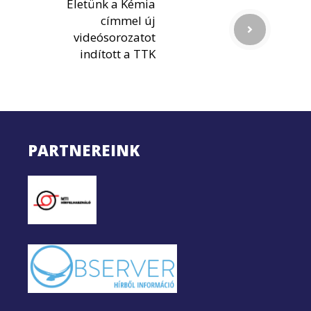
Életünk a Kémia
címmel új
videósorozatot
indított a TTK
PARTNEREINK