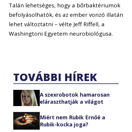
Talán lehetséges, hogy a bőrbaktériumok
befolyásolhatók, és az ember vonzó illatán
lehet változtatni – vélte Jeff Riffell, a
Washingtoni Egyetem neurobiológusa.
TOVÁBBI HÍREK
A szexrobotok hamarosan
eláraszthatják a világot
Miért nem Rubik Ernőé a
Rubik-kocka joga?