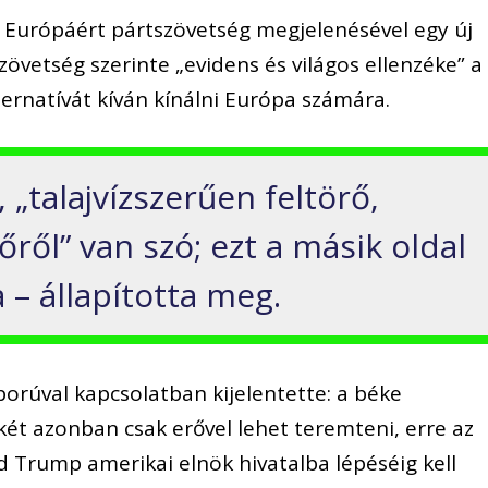
ák Európáért pártszövetség megjelenésével egy új
zövetség szerinte „evidens és világos ellenzéke” a
ernatívát kíván kínálni Európa számára.
 „talajvízszerűen feltörő,
őről” van szó; ezt a másik oldal
a – állapította meg.
borúval kapcsolatban kijelentette: a béke
ét azonban csak erővel lehet teremteni, erre az
d Trump amerikai elnök hivatalba lépéséig kell