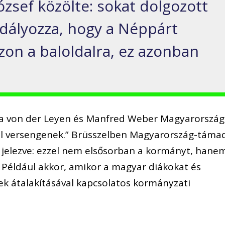
ózsef közölte: sokat dolgozott
dályozza, hogy a Néppárt
zon a baloldalra, ez azonban
ula von der Leyen és Manfred Weber Magyarország
l versengenek.” Brüsszelben Magyarország-táma
, jelezve: ezzel nem elsősorban a kormányt, hane
Például akkor, amikor a magyar diákokat és
k átalakításával kapcsolatos kormányzati