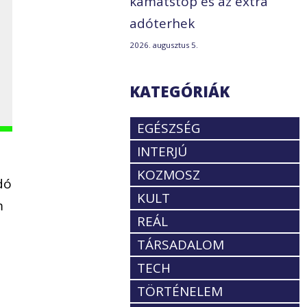
kamatstop és az extra
adóterhek
2026. augusztus 5.
KATEGÓRIÁK
EGÉSZSÉG
INTERJÚ
KOZMOSZ
dó
KULT
m
REÁL
TÁRSADALOM
TECH
TÖRTÉNELEM