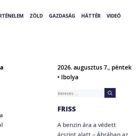
RTÉNELEM
ZÖLD
GAZDASÁG
HÁTTÉR
VIDEÓ
 a
2026. augusztus 7., péntek
• Ibolya
Keresés:
FRISS
pa
ól
A benzin ára a védett
árszint alatt – Ábrában az