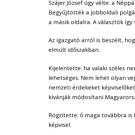
Szájer József úgy vélte: a Nép
Begyűjtötték a jobboldali polgá
a másik oldalra. A választók íg
Az igazgató arról is beszélt, h
elmúlt időszakban.
Kijelentette: ha valaki széles 
lehetséges. Nem lehet olyan veg
nemzeti érdekeket képviselőket 
kívánják módosítani Magyarorszá
Rögzítette: ő maga továbbra is k
képvisel.