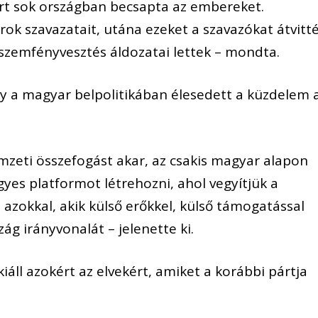
párt sok országban becsapta az embereket.
rok szavazatait, utána ezeket a szavazókat átvitt
y szemfényvesztés áldozatai lettek – mondta.
ogy a magyar belpolitikában élesedett a küzdelem 
nemzeti összefogást akar, az csakis magyar alapon
yes platformot létrehozni, ahol vegyítjük a
azokkal, akik külső erőkkel, külső támogatással
g irányvonalát – jelenette ki.
iáll azokért az elvekért, amiket a korábbi pártja