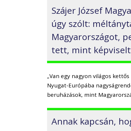
Szájer József Magy
úgy szólt: méltány
Magyarországot, p
tett, mint képviselt
„Van egy nagyon világos kettős
Nyugat-Európába nagyságrende
beruházások, mint Magyarorszá
Annak kapcsán, hog