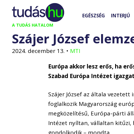
Kilépés
a
EGÉSZSÉG
INTERJÚ
tartalomba
A TUDÁS HATALOM
Szájer József elemz
2024. december 13.
•
MTI
Európa akkor lesz erős, ha erő
Szabad Európa Intézet igazga
Szájer József az általa vezetett
foglalkozik Magyarország európa
megközelítésű, Európa-párti ál
Intézet nyíltan, vállaltan kitű
gondolkodik – mondta.