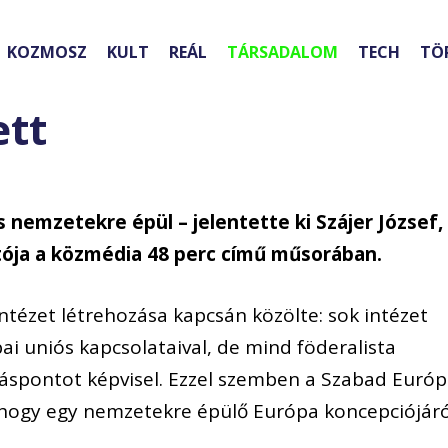
KOZMOSZ
KULT
REÁL
TÁRSADALOM
TECH
TÖ
ett
s nemzetekre épül – jelentette ki Szájer József,
tója a közmédia 48 perc című műsorában.
 intézet létrehozása kapcsán közölte: sok intézet
i uniós kapcsolataival, de mind föderalista
láspontot képvisel. Ezzel szemben a Szabad Euró
zi, hogy egy nemzetekre épülő Európa koncepciójár