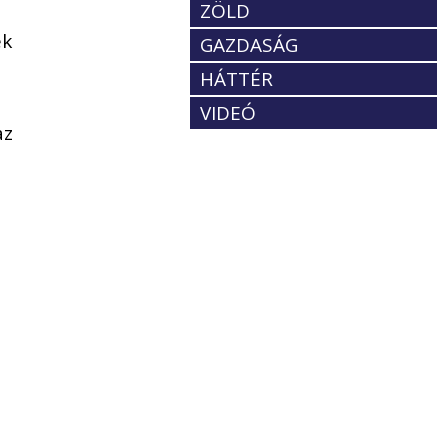
ZÖLD
ék
GAZDASÁG
HÁTTÉR
VIDEÓ
az