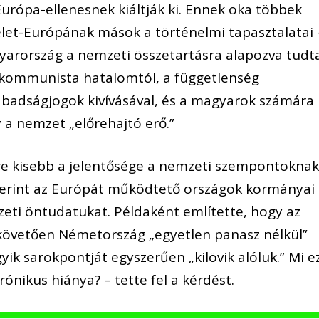
 Európa-ellenesnek kiáltják ki. Ennek oka többek
Kelet-Európának mások a történelmi tapasztalatai 
arország a nemzeti összetartásra alapozva tudt
 a kommunista hatalomtól, a függetlenség
abadságjogok kivívásával, és a magyarok számára
a nemzet „előrehajtó erő.”
e kisebb a jelentősége a nemzeti szempontoknak
szerint az Európát működtető országok kormányai
mzeti öntudatukat. Példaként említette, hogy az
 követően Németország „egyetlen panasz nélkül”
yik sarokpontját egyszerűen „kilövik alóluk.” Mi e
nikus hiánya? – tette fel a kérdést.