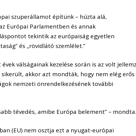
ai szuperállamot építünk – húzta alá,
 az Európai Parlamentben és annak
láspontot tekintik az európaiság egyetlen
taság” és „rövidlátó szemlélet.”
lt évek válságainak kezelése során is az volt jellem
 sikerült, akkor azt mondták, hogy nem elég erős
szágok nemzeti önrendelkezésének további
yosabb tévedés, amibe Európa belement” – mondta
óban (EU) nem osztja ezt a nyugat-európai