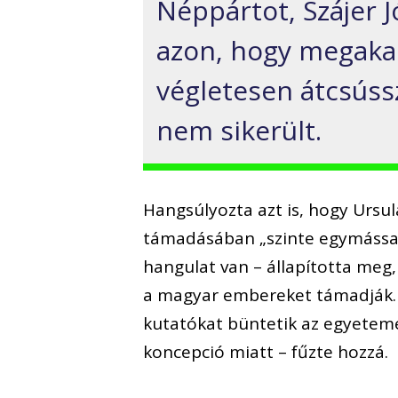
Néppártot, Szájer J
azon, hogy megaka
végletesen átcsúss
nem sikerült.
Hangsúlyozta azt is, hogy Urs
támadásában „szinte egymássa
hangulat van – állapította meg
a magyar embereket támadják. 
kutatókat büntetik az egyeteme
koncepció miatt – fűzte hozzá.