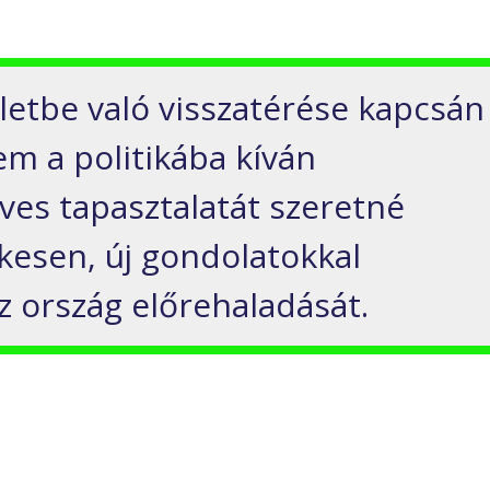
életbe való visszatérése kapcsán
em a politikába kíván
éves tapasztalatát szeretné
lkesen, új gondolatokkal
z ország előrehaladását.