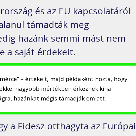
arország és az EU kapcsolatáról
talanul támadták meg
edig hazánk semmi mást nem
e a saját érdekeit.
 mérce” – értékelt, majd példaként hozta, hogy
kkel nagyobb mértékben érkeznek kínai
gra, hazánkat mégis támadják emiatt.
y a Fidesz otthagyta az Európai