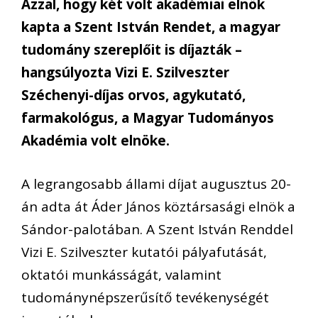
Azzal, hogy két volt akadémiai elnök
kapta a Szent István Rendet, a magyar
tudomány szereplőit is díjazták –
hangsúlyozta Vizi E. Szilveszter
Széchenyi-díjas orvos, agykutató,
farmakológus, a Magyar Tudományos
Akadémia volt elnöke.
A legrangosabb állami díjat augusztus 20-
án adta át Áder János köztársasági elnök a
Sándor-palotában. A Szent István Renddel
Vizi E. Szilveszter kutatói pályafutását,
oktatói munkásságát, valamint
tudománynépszerűsítő tevékenységét