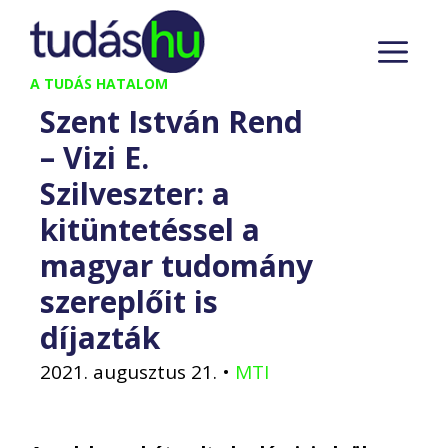
Kilépés
M
a
tartalomba
A TUDÁS HATALOM
Szent István Rend
– Vizi E.
Szilveszter: a
kitüntetéssel a
magyar tudomány
szereplőit is
díjazták
2021. augusztus 21.
•
MTI