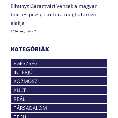
Elhunyt Garamvári Vencel; a magyar
bor- és pezsgőkultúra meghatározó
alakja
2026. augusztus 7.
KATEGÓRIÁK
EGÉSZSÉG
INTERJÚ
KOZMOSZ
KULT
REÁL
TÁRSADALOM
TECH