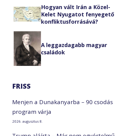
Hogyan vált Irán a Közel-
Kelet Nyugatot fenyegető
konfliktusforrásává?
A leggazdagabb magyar
családok
FRISS
Menjen a Dunakanyarba – 90 csodás
program várja
2026. augusztus 8.
Trump aláírta – Már nem egyértelmű,