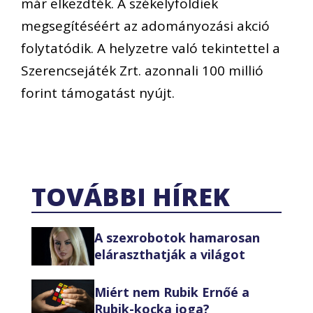
már elkezdték. A székelyföldiek
megsegítéséért az adományozási akció
folytatódik. A helyzetre való tekintettel a
Szerencsejáték Zrt. azonnali 100 millió
forint támogatást nyújt.
TOVÁBBI HÍREK
A szexrobotok hamarosan
eláraszthatják a világot
Miért nem Rubik Ernőé a
Rubik-kocka joga?