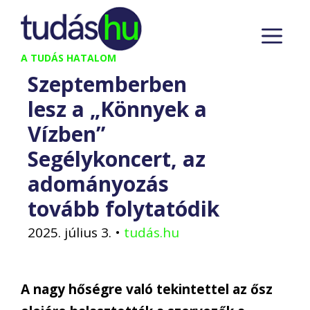
Kilépés
M
a
tartalomba
A TUDÁS HATALOM
Szeptemberben
lesz a „Könnyek a
Vízben”
Segélykoncert, az
adományozás
tovább folytatódik
2025. július 3.
•
tudás.hu
A nagy hőségre való tekintettel az ősz