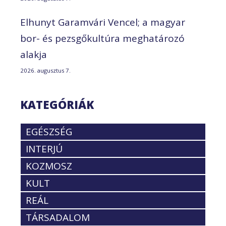
Elhunyt Garamvári Vencel; a magyar
bor- és pezsgőkultúra meghatározó
alakja
2026. augusztus 7.
KATEGÓRIÁK
EGÉSZSÉG
INTERJÚ
KOZMOSZ
KULT
REÁL
TÁRSADALOM