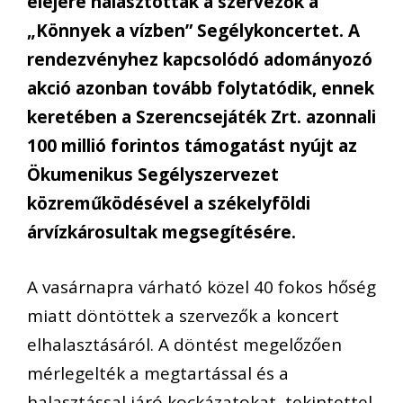
elejére halasztották a szervezők a
„Könnyek a vízben” Segélykoncertet. A
rendezvényhez kapcsolódó adományozó
akció azonban tovább folytatódik, ennek
keretében a Szerencsejáték Zrt. azonnali
100 millió forintos támogatást nyújt az
Ökumenikus Segélyszervezet
közreműködésével a székelyföldi
árvízkárosultak megsegítésére.
A vasárnapra várható közel 40 fokos hőség
miatt döntöttek a szervezők a koncert
elhalasztásáról. A döntést megelőzően
mérlegelték a megtartással és a
halasztással járó kockázatokat, tekintettel