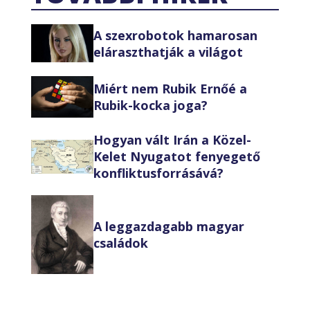
A szexrobotok hamarosan
eláraszthatják a világot
Miért nem Rubik Ernőé a
Rubik-kocka joga?
Hogyan vált Irán a Közel-
Kelet Nyugatot fenyegető
konfliktusforrásává?
A leggazdagabb magyar
családok