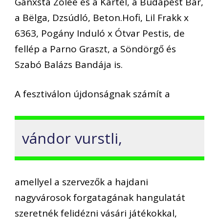
Ganxsta Zolee és a Kartel, a Budapest Bár,
a Bëlga, Dzsúdló, Beton.Hofi, Lil Frakk x
6363, Pogány Induló x Ótvar Pestis, de
fellép a Parno Graszt, a Söndörgő és
Szabó Balázs Bandája is.
A fesztiválon újdonságnak számít a
vándor vurstli,
amellyel a szervezők a hajdani
nagyvárosok forgatagának hangulatát
szeretnék felidézni vásári játékokkal,