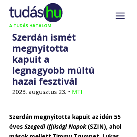
Kilépés
M
a
tartalomba
A TUDÁS HATALOM
Szerdán ismét
megnyitotta
kapuit a
legnagyobb múltú
hazai fesztivál
2023. augusztus 23.
•
MTI
Szerdán megnyitotta kapuit az idén 55
éves
Szegedi Ifjúsági Napok
(SZIN), ahol
mások mellett Timmy Trumpet, Lukas