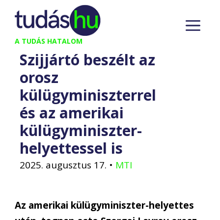
Kilépés
M
a
tartalomba
A TUDÁS HATALOM
Szijjártó beszélt az
orosz
külügyminiszterrel
és az amerikai
külügyminiszter-
helyettessel is
2025. augusztus 17.
•
MTI
Az amerikai külügyminiszter-helyettes