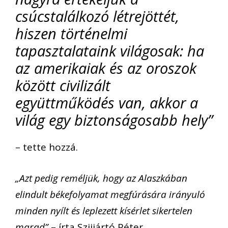
csúcstalálkozó létrejöttét,
hiszen történelmi
tapasztalataink világosak: ha
az amerikaiak és az oroszok
között civilizált
együttműködés van, akkor a
világ egy biztonságosabb hely”
– tette hozzá.
„Azt pedig reméljük, hogy az Alaszkában
elindult békefolyamat megfúrására irányuló
minden nyílt és leplezett kísérlet sikertelen
marad”
– írta Szijjártó Péter.