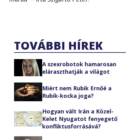
TOVÁBBI HÍREK
A szexrobotok hamarosan
eláraszthatják a világot
Miért nem Rubik Ernőé a
Rubik-kocka joga?
Hogyan vált Irán a Közel-
Kelet Nyugatot fenyegető
konfliktusforrásává?