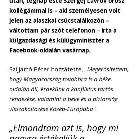
után, tegnap este Szergej Lavrov orosz
kollégámmal is – aki személyesen volt
jelen az alaszkai csúcstalálkozón –
váltottam pár szót telefonon – írta a
külgazdasági és külügyminiszter a
Facebook-oldalán vasárnap.
Szijjártó Péter hozzátette,
„Megerősítettem,
hogy Magyarország továbbra is a béke
oldalán áll, érdekünk a konfliktus tartós
rendezése, valamint a béke és a biztonság
visszaköltözése Közép-Európába”
.
„Elmondtam azt is, hogy mi
nagyra értékeljük a