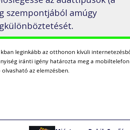
g szempontjából amúgy
gkülönböztetését.
akban leginkább az otthonon kívüli internetezésb
iség iránti igény határozta meg a mobiltelefon
– olvasható az elemzésben.