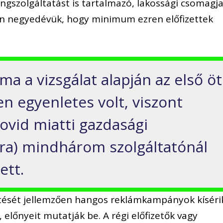
gszolgáltatást is tartalmazó, lakossági csomagja
an negyedévük, hogy minimum ezren előfizettek
a a vizsgálat alapján az első öt
 egyenletes volt, viszont
ovid miatti gazdasági
ra) mindhárom szolgáltatónál
ett.
etését jellemzően hangos reklámkampányok kíséri
lőnyeit mutatják be. A régi előfizetők vagy