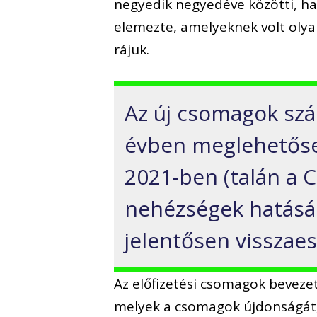
negyedik negyedéve közötti, han
elemezte, amelyeknek volt oly
rájuk.
Az új csomagok szám
évben meglehetősen
2021-ben (talán a C
nehézségek hatásá
jelentősen visszaes
Az előfizetési csomagok bevez
melyek a csomagok újdonságát, e