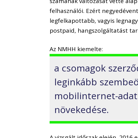
számának változását vette alapu
felhasználói. Ezért negyedéven
legfelkapottabb, vagyis legnag
postpaid, hangszolgáltatást t
Az NMHH kiemelte:
a csomagok szerződé
leginkább szembeöt
mobilinternet-ada
növekedése.
A vizsgált időszak elején, 201