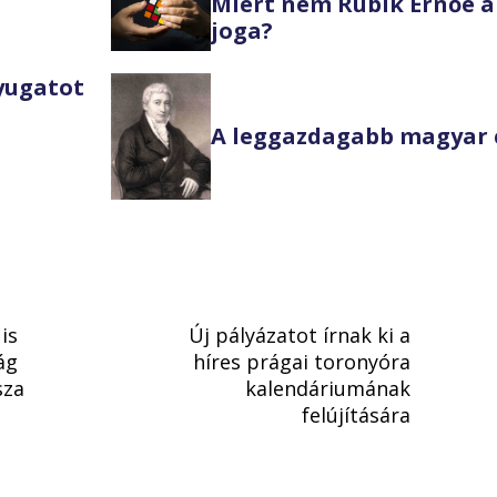
Miért nem Rubik Ernőé a
joga?
Nyugatot
A leggazdagabb magyar 
is
Új pályázatot írnak ki a
ág
híres prágai toronyóra
sza
kalendáriumának
felújítására