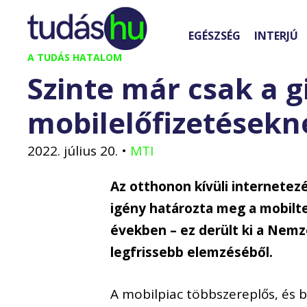
Kilépés
a
EGÉSZSÉG
INTERJÚ
tartalomba
A TUDÁS HATALOM
Szinte már csak a g
mobilelőfizetésekn
2022. július 20.
•
MTI
Az otthonon kívüli internete
igény határozta meg a mobilte
években – ez derült ki a Nem
legfrissebb elemzéséből.
A mobilpiac többszereplős, és b