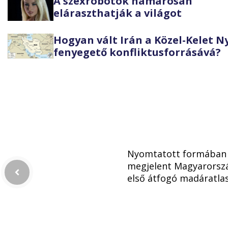
A szexrobotok hamarosan
eláraszthatják a világot
Hogyan vált Irán a Közel-Kelet 
fenyegető konfliktusforrásává?
Nyomtatott formában 
megjelent Magyarorsz
első átfogó madáratla