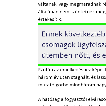
váltanak, vagy megmaradnak ré
általában nem szüntetnek meg,
értékesítik.
Ennek következtében
csomagok ügyfélsz
ütemben nőtt, és e
Ezután az emelkedéshez képest
három év után stagnált, és lass
mutató görbe mindhárom nagy sz
A hatóság a fogyasztói elváráso