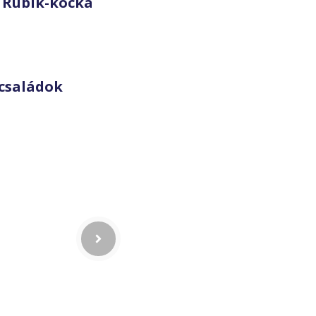
 Rubik-kocka
családok