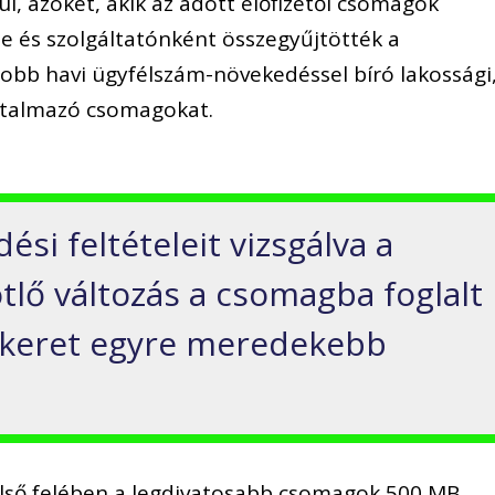
l, azokét, akik az adott előfizetői csomagok
te és szolgáltatónként összegyűjtötték a
yobb havi ügyfélszám-növekedéssel bíró lakossági
artalmazó csomagokat.
si feltételeit vizsgálva a
lő változás a csomagba foglalt
tkeret egyre meredekebb
6 első felében a legdivatosabb csomagok 500 MB