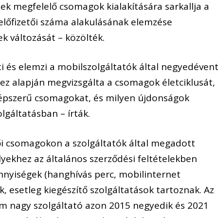
ek megfelelő csomagok kialakítására sarkallja a
 előfizetői száma alakulásának elemzése
k változását – közölték.
 és elemzi a mobilszolgáltatók által negyedéven
ez alapján megvizsgálta a csomagok életciklusát,
népszerű csomagokat, és milyen újdonságok
lgáltatásban – írták.
tői csomagokon a szolgáltatók által megadott
yekhez az általános szerződési feltételekben
nyiségek (hanghívás perc, mobilinternet
k, esetleg kiegészítő szolgáltatások tartoznak. Az
 nagy szolgáltató azon 2015 negyedik és 2021