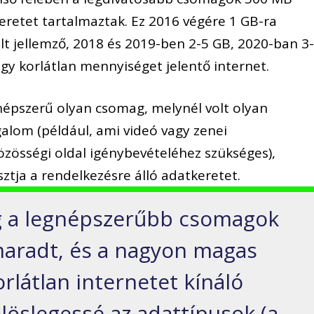
retet tartalmaztak. Ez 2016 végére 1 GB-ra
lt jellemző, 2018 és 2019-ben 2-5 GB, 2020-ban 3
gy korlátlan mennyiséget jelentő internet.
 népszerű olyan csomag, melynél volt olyan
alom (például, ami videó vagy zenei
özösségi oldal igénybevételéhez szükséges),
tja a rendelkezésre álló adatkeretet.
-ig a legnépszerűbb csomagok
maradt, és a nagyon magas
rlátlan internetet kínáló
löslegessé az adattípusok (a