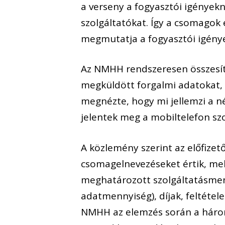
a verseny a fogyasztói igényekn
szolgáltatókat. Így a csomagok
megmutatja a fogyasztói igénye
Az NMHH rendszeresen összesíti
megküldött forgalmi adatokat, 
megnézte, hogy mi jellemzi a 
jelentek meg a mobiltelefon szo
A közlemény szerint az előfize
csomagelnevezéseket értik, mel
meghatározott szolgáltatásmen
adatmennyiség), díjak, feltétele
NMHH az elemzés során a három