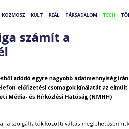
KOZMOSZ
KULT
REÁL
TÁRSADALOM
TECH
TÖ
iga számít a
él
zésből adódó egyre nagyobb adatmennyiség irán
lefon-előfizetési csomagok kínálatát az elmúlt
zeti Média- és Hírközlési Hatóság (NMHH)
ár a szolgáltatók közötti váltás meglehetősen ritk