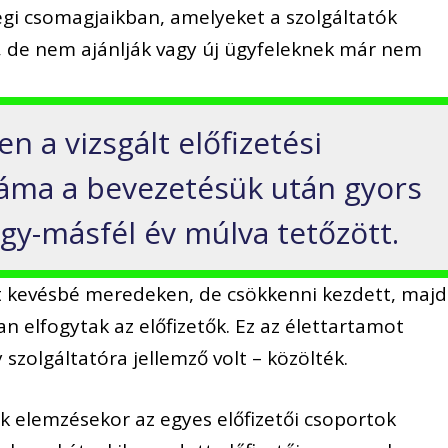
gi csomagjaikban, amelyeket a szolgáltatók
 de nem ajánlják vagy új ügyfeleknek már nem
 a vizsgált előfizetési
áma a bevezetésük után gyors
gy-másfél év múlva tetőzött.
 kevésbé meredeken, de csökkenni kezdett, majd
an elfogytak az előfizetők. Ez az élettartamot
olgáltatóra jellemző volt – közölték.
k elemzésekor az egyes előfizetői csoportok