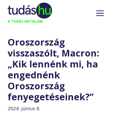
Kilépés
M
a
tartalomba
A TUDÁS HATALOM
Oroszország
visszaszólt, Macron:
„Kik lennénk mi, ha
engednénk
Oroszország
fenyegetéseinek?”
2024. június 8.