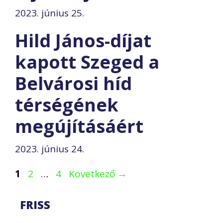
2023. június 25.
Hild János-díjat
kapott Szeged a
Belvárosi híd
térségének
megújításáért
2023. június 24.
Oldal
Oldal
Oldal
1
2
…
4
Következő
→
FRISS