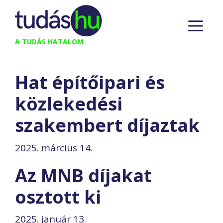
Kilépés
M
a
tartalomba
A TUDÁS HATALOM
Hat építőipari és
közlekedési
szakembert díjaztak
2025. március 14.
Az MNB díjakat
osztott ki
2025. január 13.