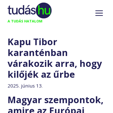
Kilépés
M
a
tartalomba
A TUDÁS HATALOM
Kapu Tibor
karanténban
várakozik arra, hogy
kilőjék az űrbe
2025. június 13.
Magyar szempontok,
amire az Európai