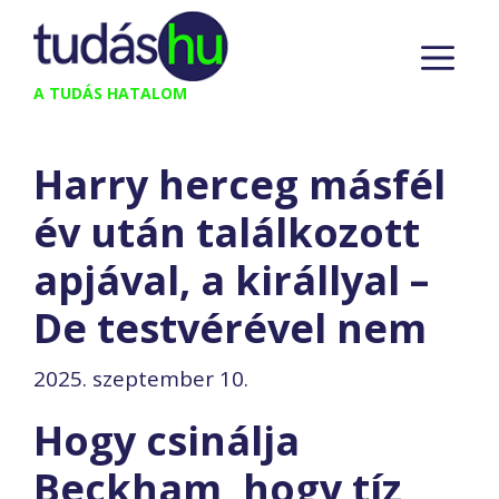
Kilépés
M
a
tartalomba
A TUDÁS HATALOM
Harry herceg másfél
év után találkozott
apjával, a királlyal –
De testvérével nem
2025. szeptember 10.
Hogy csinálja
Beckham, hogy tíz