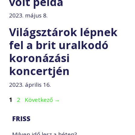
volt példa
2023. május 8.
Világsztárok lépnek
fel a brit uralkodó
koronázási
koncertjén
2023. április 16.
Oldal
Oldal
1
2
Következő
→
FRISS
Milyen idő lesz a héten?