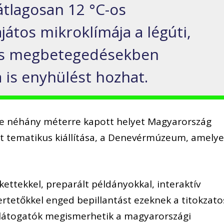
átlagosan 12 °C-os
átos mikroklímája a légúti,
más megbetegedésekben
is enyhülést hozhat.
ze néhány méterre kapott helyet Magyarország
t tematikus kiállítása, a Denevérmúzeum, amelye
kettekkel, preparált példányokkal, interaktív
rtetőkkel enged bepillantást ezeknek a titokzato
A látogatók megismerhetik a magyarországi