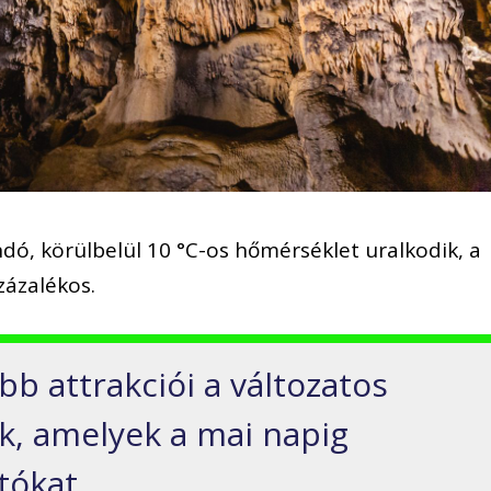
ndó, körülbelül 10 °C-os hőmérséklet uralkodik, a
zázalékos.
b attrakciói a változatos
k, amelyek a mai napig
tókat.