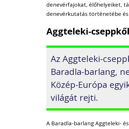
denevérfajokat, élőhelyeiket, tá
denevérkutatás történetébe és 
Aggteleki-cseppkő
Az Aggteleki-csepp
Baradla-barlang, 
Közép-Európa egyik
világát rejti.
A Baradla-barlang Aggteleki- és