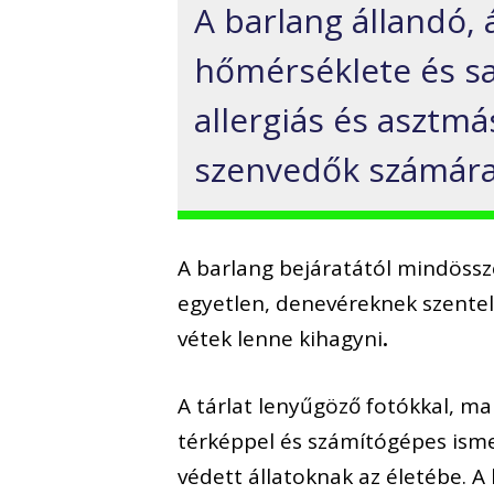
A barlang állandó, 
hőmérséklete és saj
allergiás és aszt
szenvedők számára 
A barlang bejáratától mindöss
egyetlen, denevéreknek szentel
vétek lenne kihagyni
.
A tárlat lenyűgöző fotókkal, ma
térképpel és számítógépes isme
védett állatoknak az életébe. 