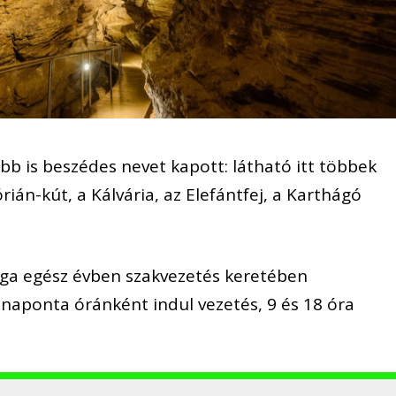
 is beszédes nevet kapott: látható itt többek
órián-kút, a Kálvária, az Elefántfej, a Karthágó
ága egész évben szakvezetés keretében
 naponta óránként indul vezetés, 9 és 18 óra