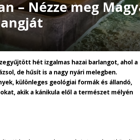
an – Nézze meg Magy
langját
egyűjtött hét izgalmas hazai barlangot, ahol a
ázsol, de hűsít is a nagy nyári melegben.
k, különleges geológiai formák és állandó,
okat, akik a kánikula elől a természet mélyén