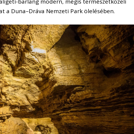
aligeti-barlang modern, mégis természetközeli
kat a Duna–Dráva Nemzeti Park ölelésében.