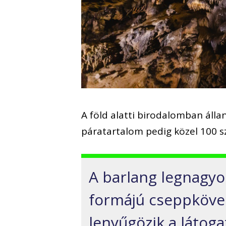
A föld alatti birodalomban álla
páratartalom pedig közel 100 s
A barlang legnagyob
formájú cseppköve
lenyűgözik a látoga