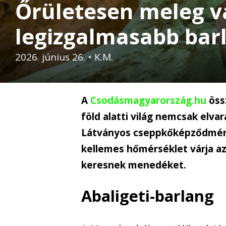
Őrületesen meleg v
legizgalmasabb bar
2026. június 26.
•
K.M.
A
Csodásmagyarország.hu
össz
föld alatti világ nemcsak elvar
Látványos cseppkőképződménye
kellemes hőmérséklet várja az
keresnek menedéket.
Abaligeti-barlang