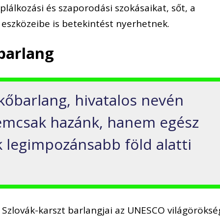
plálkozási és szaporodási szokásaikat, sőt, a
eszközeibe is betekintést nyerhetnek.
barlang
kőbarlang, hivatalos nevén
nemcsak hazánk, hanem egész
 legimpozánsabb föld alatti
 Szlovák-karszt barlangjai az UNESCO világöröksé