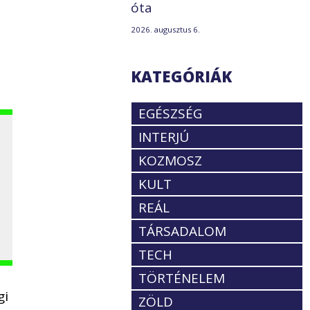
óta
2026. augusztus 6.
KATEGÓRIÁK
EGÉSZSÉG
INTERJÚ
KOZMOSZ
KULT
REÁL
TÁRSADALOM
TECH
TÖRTÉNELEM
gi
ZÖLD